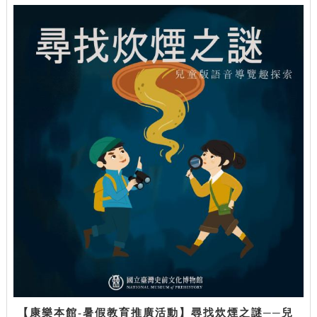
【康樂本館-暑假教育推廣活動】尋找炊煙之謎──兒