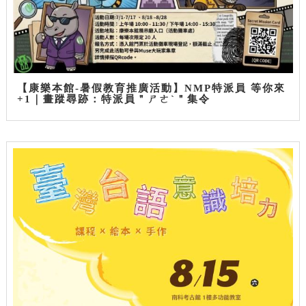
【康樂本館-暑假教育推廣活動】NMP特派員 等你來
+1｜畫蹤尋跡：特派員＂ㄕㄜˋ＂集令