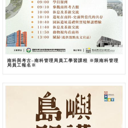
南科與考古–南科管理局員工學習課程 ※限南科管理
局員工報名※