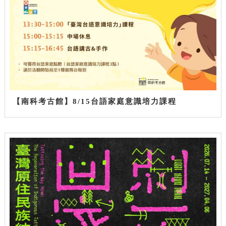
【南科考古館】8/15台語家庭意識培力課程