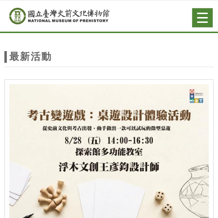
跳到主要內容
網站導覽
Togg
navig
網
站
最新活動
主
題