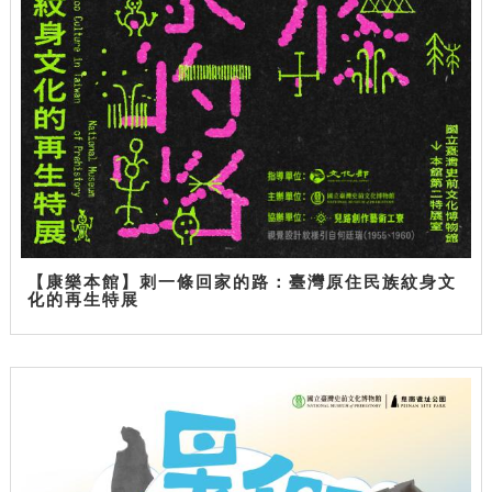
【康樂本館】刺一條回家的路：臺灣原住民族紋身文
化的再生特展