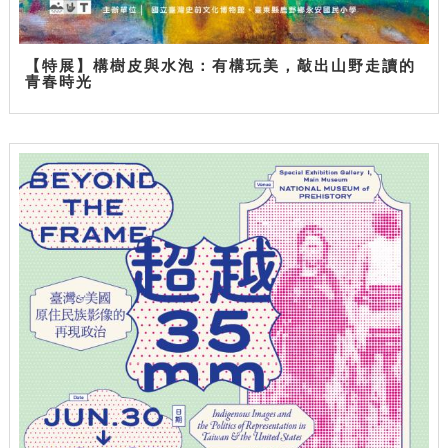
【特展】構樹皮與水泡：有構玩美，敲出山野走讀的
青春時光