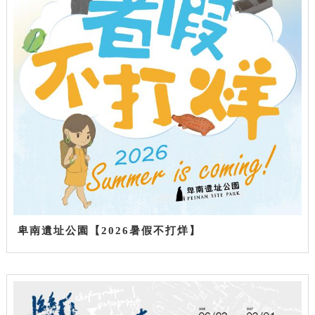
卑南遺址公園【2026暑假不打烊】