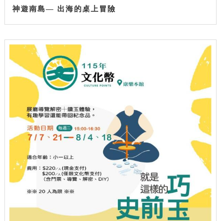
神遊南島— 出海的桌上冒險