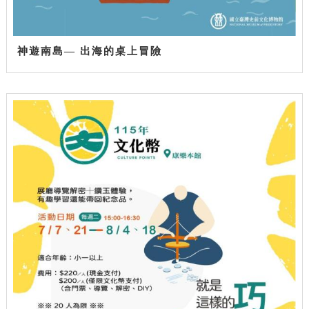
神遊南島— 出海的桌上冒險