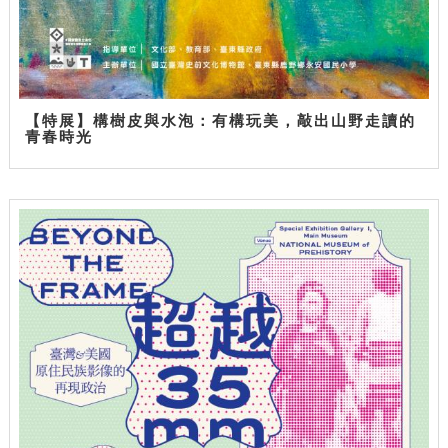
【特展】構樹皮與水泡：有構玩美，敲出山野走讀的
青春時光