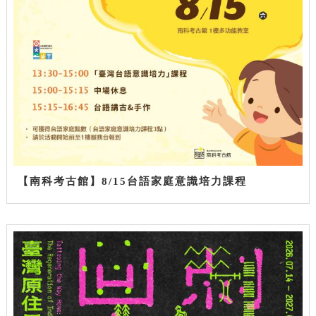
【南科考古館】8/15台語家庭意識培力課程