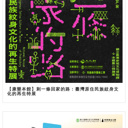
【康樂本館】刺一條回家的路：臺灣原住民族紋身文
化的再生特展