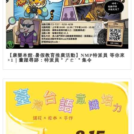
【康樂本館-暑假教育推廣活動】NMP特派員 等你來
+1｜畫蹤尋跡：特派員＂ㄕㄜˋ＂集令