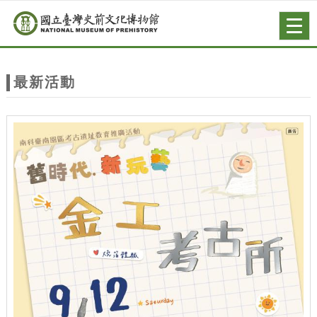
跳到主要內容
網站導覽
Togg
navig
網
站
最新活動
主
題