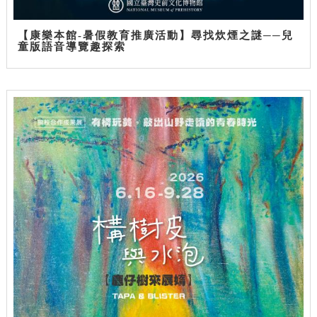
【康樂本館-暑假教育推廣活動】尋找炊煙之謎──兒
童版語音導覽趣探索