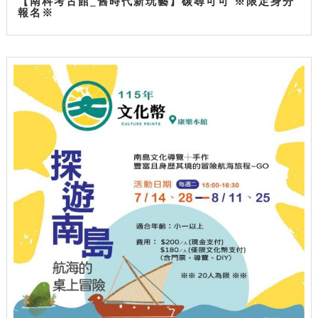
【南科考古館_舊時代新玩藝】碳尋可可 ※限定身分
報名※