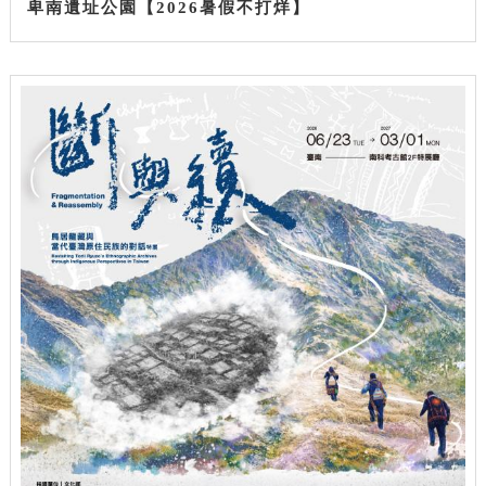
卑南遺址公園【2026暑假不打烊】