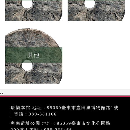
其他
:::
康樂本館 地址：95060臺東市豐田里博物館路1號
| 電話：089-381166
卑南遺址公園 地址：95059臺東市文化公園路
200號 | 電話：089-233466