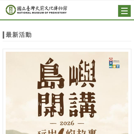
跳到主要內容
網站導覽
Togg
navig
網
站
最新活動
主
題