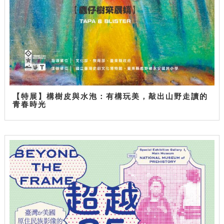
【特展】構樹皮與水泡：有構玩美，敲出山野走讀的
青春時光