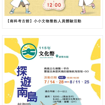
【南科考古館】小小文物整飭人員體驗活動