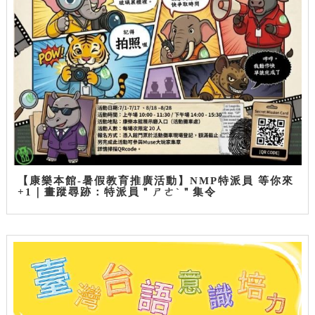
【康樂本館-暑假教育推廣活動】NMP特派員 等你來
+1｜畫蹤尋跡：特派員＂ㄕㄜˋ＂集令