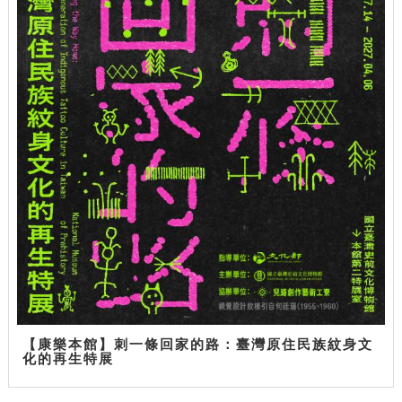
【康樂本館】刺一條回家的路：臺灣原住民族紋身文
化的再生特展