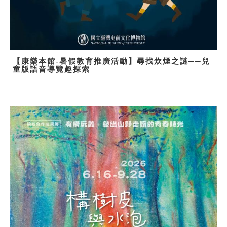
【康樂本館-暑假教育推廣活動】尋找炊煙之謎──兒
童版語音導覽趣探索