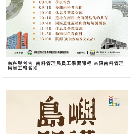
南科與考古–南科管理局員工學習課程 ※限南科管理
局員工報名※