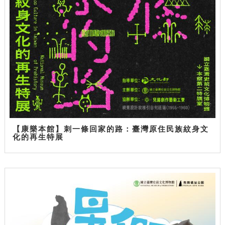
【康樂本館】刺一條回家的路：臺灣原住民族紋身文
化的再生特展