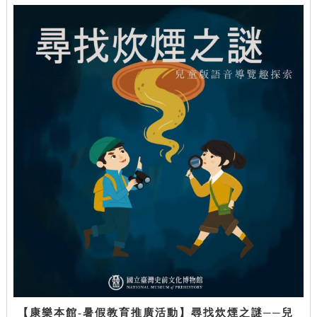
【康樂本館-暑假教育推廣活動】尋找炊煙之謎──兒