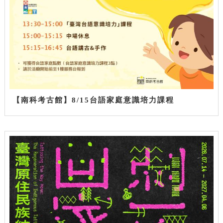
【南科考古館】8/15台語家庭意識培力課程