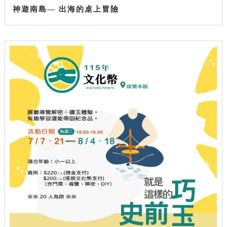
神遊南島— 出海的桌上冒險