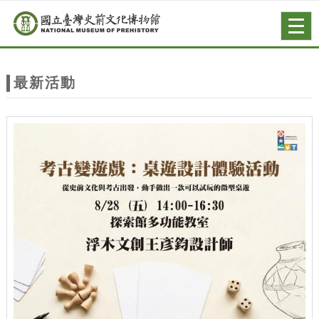
跳到主要內容
網站導覽
Togg
navig
網
站
最新活動
主
題