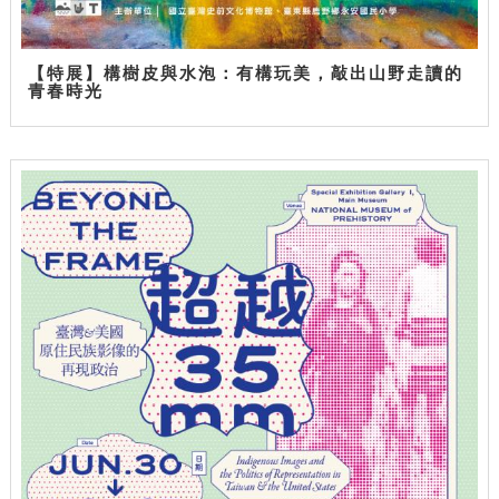
【特展】構樹皮與水泡：有構玩美，敲出山野走讀的
青春時光