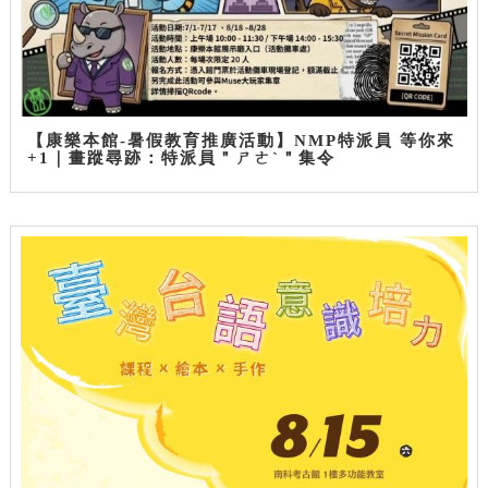
【康樂本館-暑假教育推廣活動】NMP特派員 等你來
+1｜畫蹤尋跡：特派員＂ㄕㄜˋ＂集令