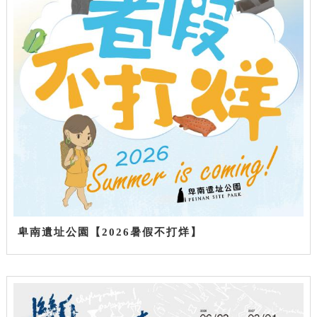
卑南遺址公園【2026暑假不打烊】