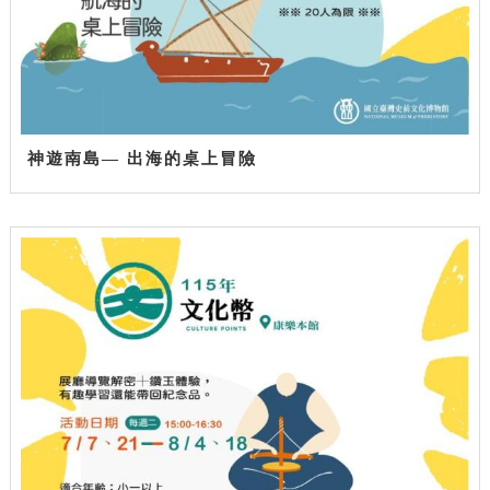
神遊南島— 出海的桌上冒險