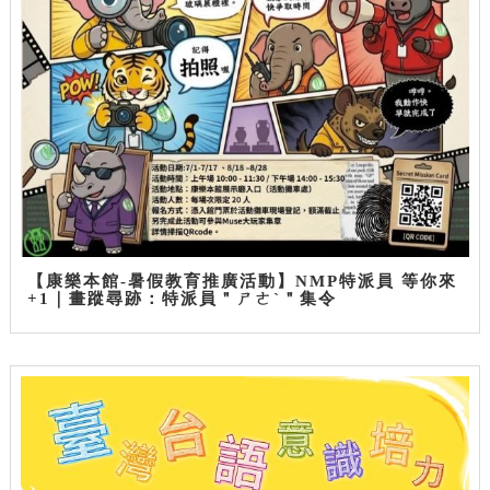
【康樂本館-暑假教育推廣活動】NMP特派員 等你來
+1｜畫蹤尋跡：特派員＂ㄕㄜˋ＂集令