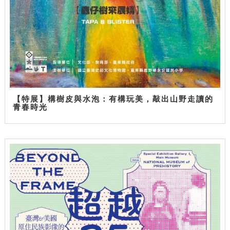
【特展】構樹皮與水泡：有構玩美，敲出山野走讀的
青春時光