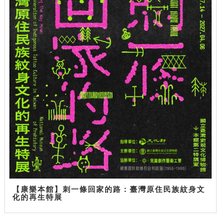
【康樂本館】刺一條回家的路：臺灣原住民族紋身文
化的再生特展