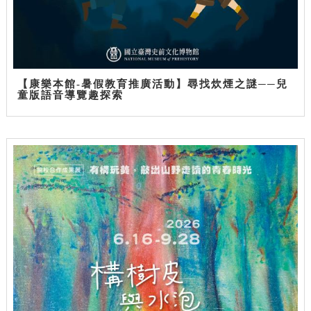
【康樂本館-暑假教育推廣活動】尋找炊煙之謎──兒
童版語音導覽趣探索