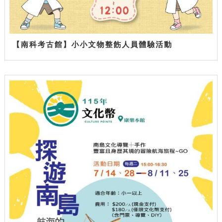
【南科考古館】小小文物整飭人員體驗活動