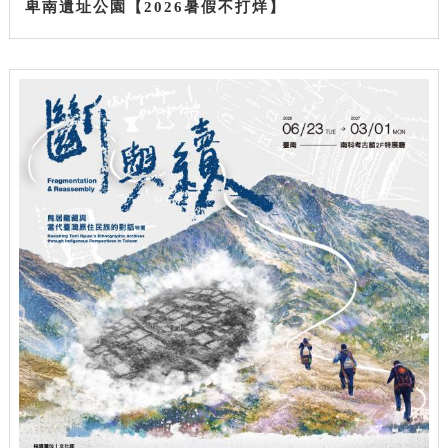
卑南遺址公園【2026暑假不打烊】