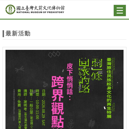
跳到主要內容
網站導覽
Togg
navig
網
站
最新活動
主
題