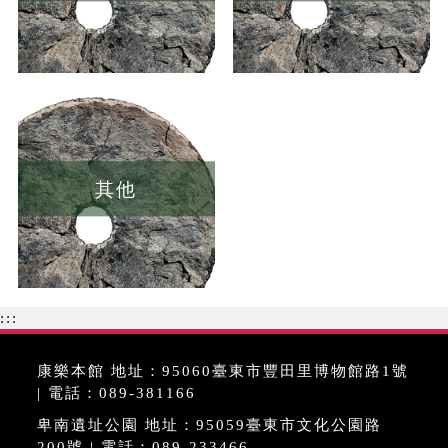
其他
:::
康樂本館 地址：95060臺東市豐田里博物館路1號
| 電話：089-381166
卑南遺址公園 地址：95059臺東市文化公園路
200號 | 電話：089-233466