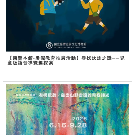
【康樂本館-暑假教育推廣活動】尋找炊煙之謎──兒
童版語音導覽趣探索