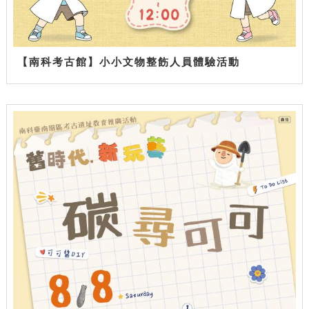
【南科考古館】小小文物整飭人員體驗活動