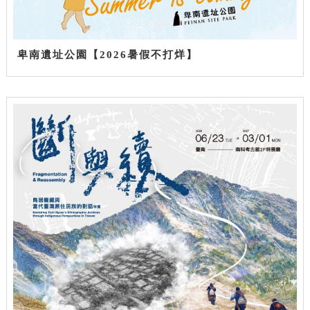
卑南遺址公園【2026暑假不打烊】