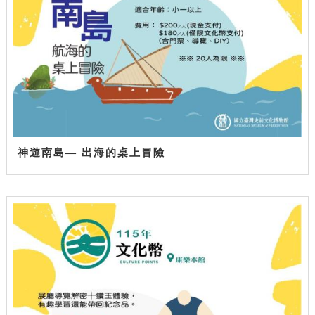
神遊南島— 出海的桌上冒險