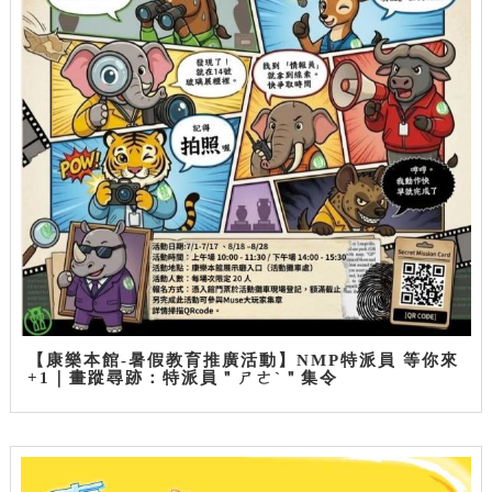
【康樂本館-暑假教育推廣活動】NMP特派員 等你來
+1｜畫蹤尋跡：特派員＂ㄕㄜˋ＂集令