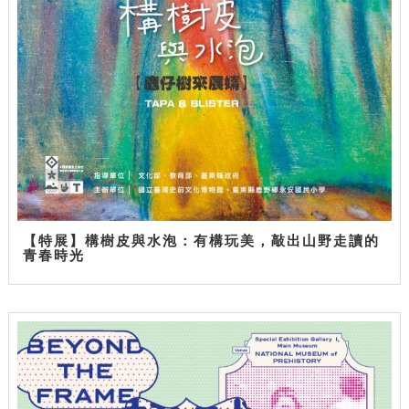
【特展】構樹皮與水泡：有構玩美，敲出山野走讀的
青春時光