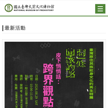
跳到主要內容
網站導覽
Togg
navig
網
站
最新活動
主
題