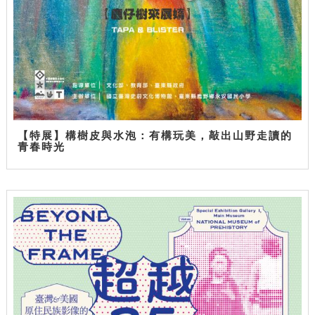
【特展】構樹皮與水泡：有構玩美，敲出山野走讀的
青春時光