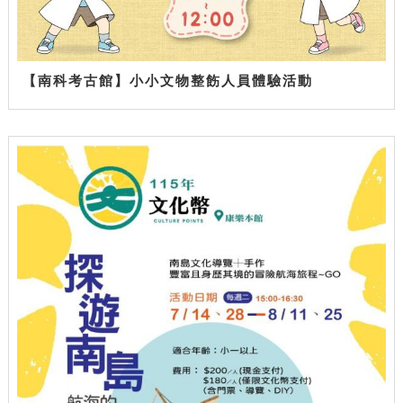
【南科考古館】小小文物整飭人員體驗活動