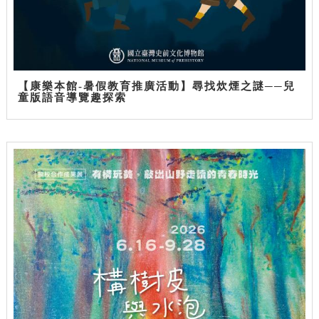
【康樂本館-暑假教育推廣活動】尋找炊煙之謎──兒
童版語音導覽趣探索