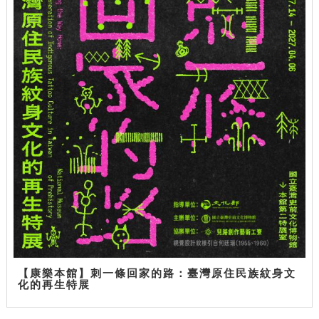
【康樂本館】刺一條回家的路：臺灣原住民族紋身文
化的再生特展