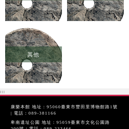
其他
:::
康樂本館 地址：95060臺東市豐田里博物館路1號
| 電話：089-381166
卑南遺址公園 地址：95059臺東市文化公園路
200號 | 電話：089-233466