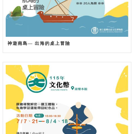
神遊南島— 出海的桌上冒險