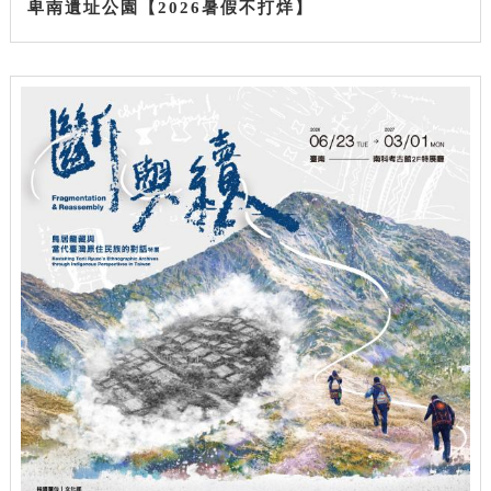
卑南遺址公園【2026暑假不打烊】