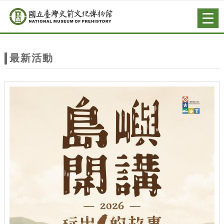
跳到主要內容
網站導覽
Togg
navig
網
站
最新活動
主
題