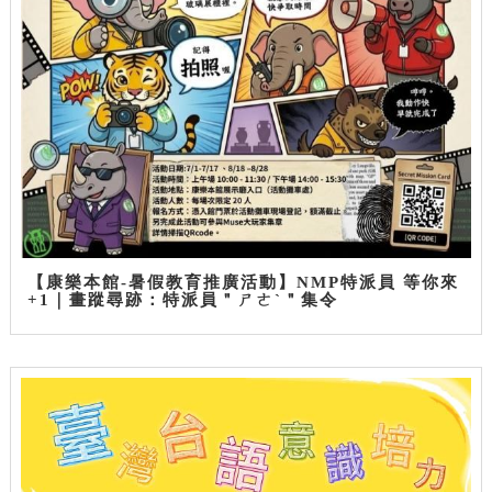
【康樂本館-暑假教育推廣活動】NMP特派員 等你來
+1｜畫蹤尋跡：特派員＂ㄕㄜˋ＂集令