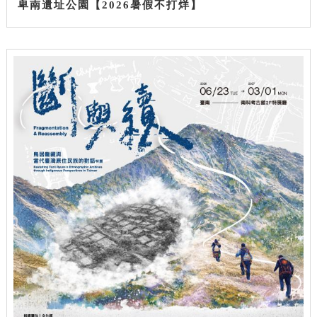
卑南遺址公園【2026暑假不打烊】