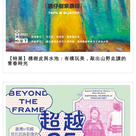
【特展】構樹皮與水泡：有構玩美，敲出山野走讀的
青春時光