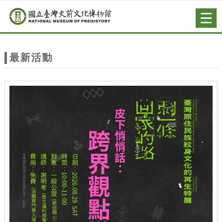
跳到主要內容
網站導覽
Togg
navig
網
站
最新活動
主
題