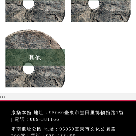
其他
:::
康樂本館 地址：95060臺東市豐田里博物館路1號
| 電話：089-381166
卑南遺址公園 地址：95059臺東市文化公園路
200號 | 電話：089-233466