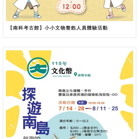
【南科考古館】小小文物整飭人員體驗活動