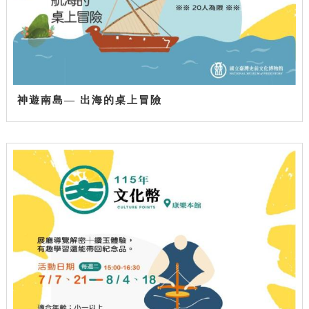
神遊南島— 出海的桌上冒險