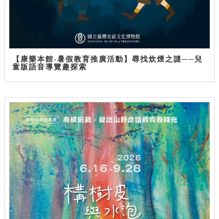
【康樂本館-暑假教育推廣活動】尋找炊煙之謎──兒
童版語音導覽趣探索