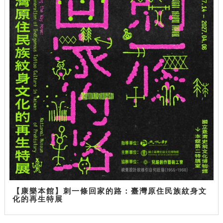
【康樂本館】刺一條回家的路：臺灣原住民族紋身文
化的再生特展