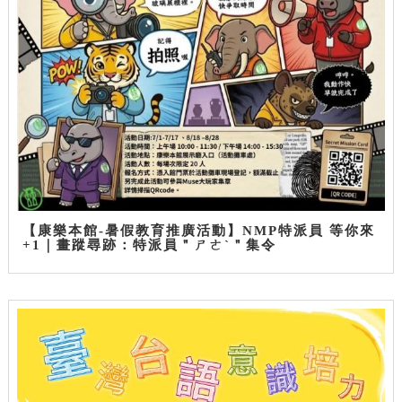
【康樂本館-暑假教育推廣活動】NMP特派員 等你來
+1｜畫蹤尋跡：特派員＂ㄕㄜˋ＂集令