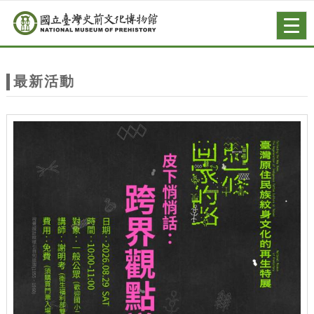
跳到主要內容
網站導覽
Togg
navig
網
站
最新活動
主
題