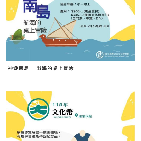
神遊南島— 出海的桌上冒險