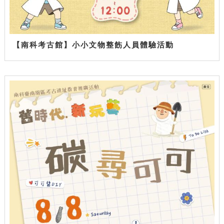
【南科考古館】小小文物整飭人員體驗活動