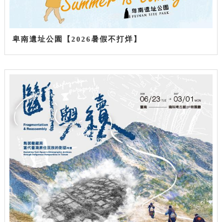
卑南遺址公園【2026暑假不打烊】