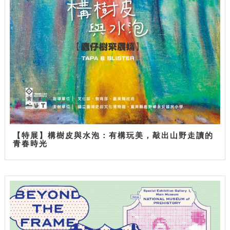
【特展】構樹皮與水泡：有構玩美，敲出山野走讀的
青春時光