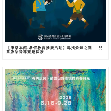
【康樂本館-暑假教育推廣活動】尋找炊煙之謎──兒
童版語音導覽趣探索