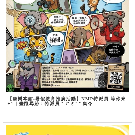
【康樂本館-暑假教育推廣活動】NMP特派員 等你來
+1｜畫蹤尋跡：特派員＂ㄕㄜˋ＂集令