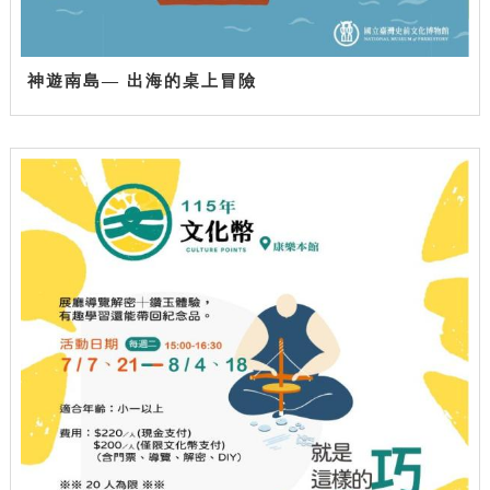
神遊南島— 出海的桌上冒險