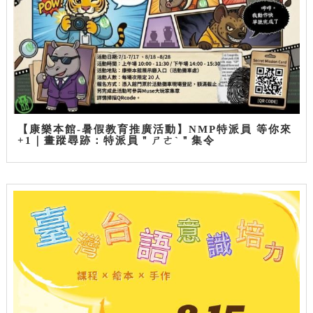
【康樂本館-暑假教育推廣活動】NMP特派員 等你來
+1｜畫蹤尋跡：特派員＂ㄕㄜˋ＂集令