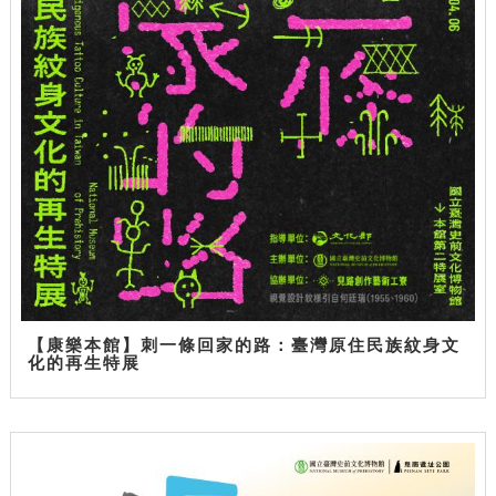
【康樂本館】刺一條回家的路：臺灣原住民族紋身文
化的再生特展