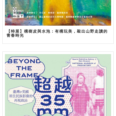
【特展】構樹皮與水泡：有構玩美，敲出山野走讀的
青春時光