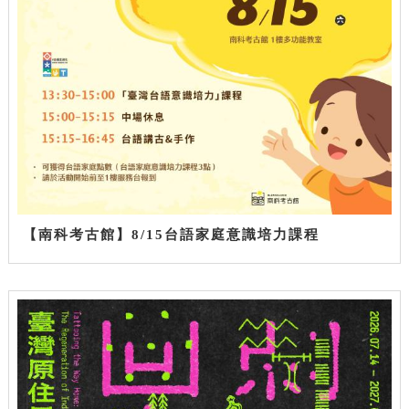
【南科考古館】8/15台語家庭意識培力課程