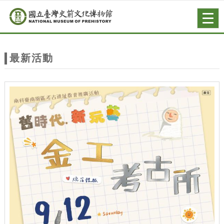
跳到主要內容
網站導覽
Togg
navig
網
站
最新活動
主
題