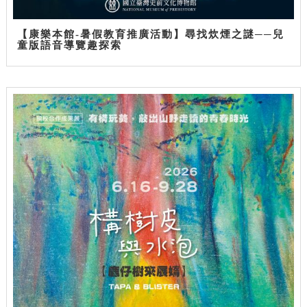
【康樂本館-暑假教育推廣活動】尋找炊煙之謎──兒
童版語音導覽趣探索