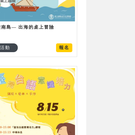
遊南島— 出海的桌上冒險
活動
報名