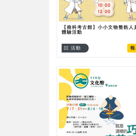
【南科考古館】小小文物整飭人
體驗活動
活動
報