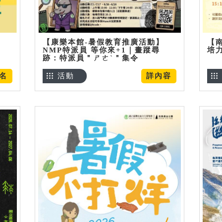
【康樂本館-暑假教育推廣活動】
【
NMP特派員 等你來+1｜畫蹤尋
培
跡：特派員＂ㄕㄜˋ＂集令
名
活動
詳內容