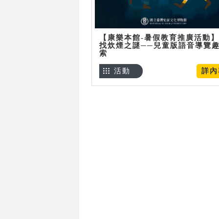
【康樂本館-暑假教育推廣活動
找炊煙之謎──兒童版語音導覽
索
活動
詳內