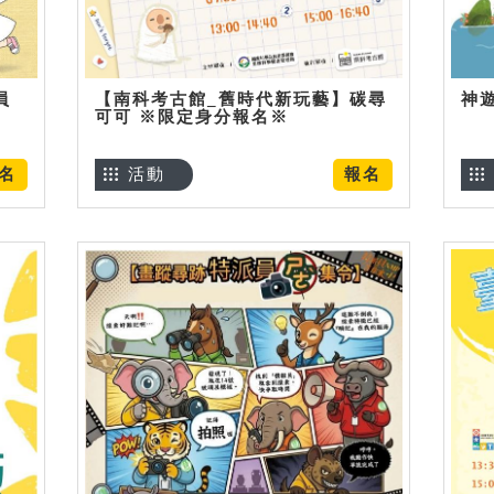
員
【南科考古館_舊時代新玩藝】碳尋
神
可可 ※限定身分報名※
名
活動
報名