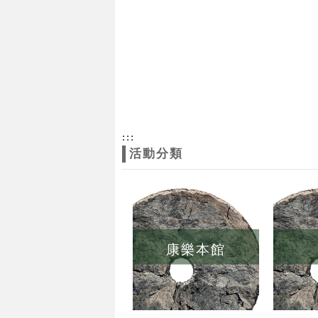
:::
活動分類
康樂本館