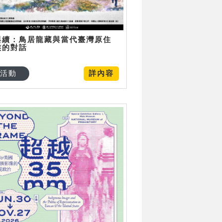
與續：鳥居龍藏與當代臺灣原住
族的對話
活動
詳內容