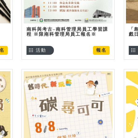
南科與考古–南科管理局員工學習課
「
程 ※限南科管理局員工報名※
戲
名
活動
報名