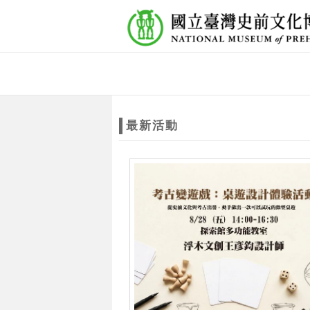
跳到主要內容
網站導覽
網
站
最新活動
主
題