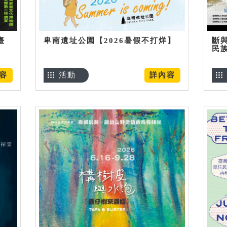
臺
卑南遺址公園【2026暑假不打烊】
斷
民
容
活動
詳內容