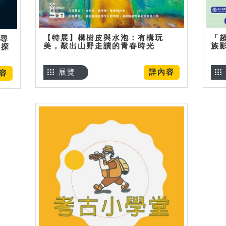
【特展】構樹皮與水泡：有構玩
「
】尋
美，敲出山野走讀的青春時光
族
趣探
展覽
詳內容
容