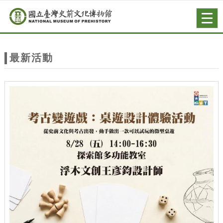
跳到主要內容
網站導覽
Togg
navig
網
站
最新活動
主
題