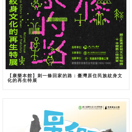
【康樂本館】刺一條回家的路：臺灣原住民族紋身文
化的再生特展