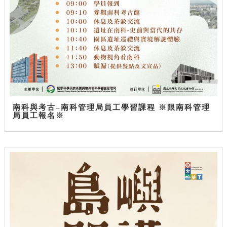
南科與考古–南科管理局員工學習課程 ※限南科管理
局員工報名※