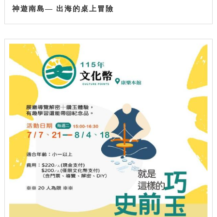
神遊南島— 出海的桌上冒險