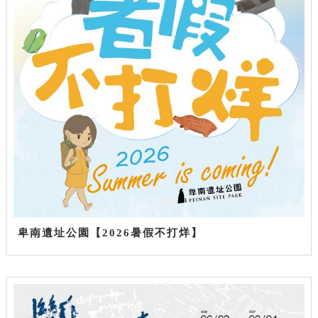
卑南遺址公園【2026暑假不打烊】