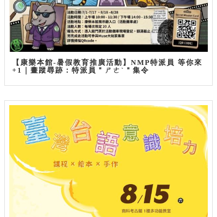
【康樂本館-暑假教育推廣活動】NMP特派員 等你來
+1｜畫蹤尋跡：特派員＂ㄕㄜˋ＂集令