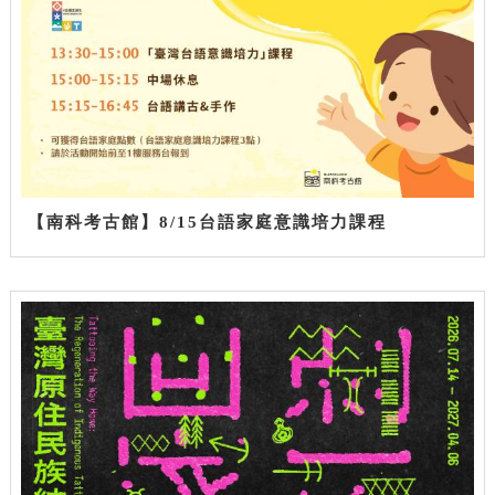
【南科考古館】8/15台語家庭意識培力課程