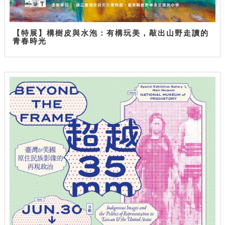
【特展】構樹皮與水泡：有構玩美，敲出山野走讀的
青春時光