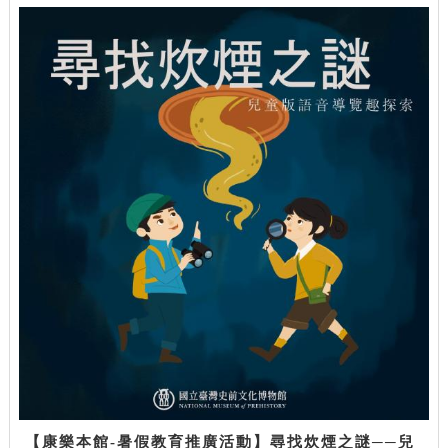
【康樂本館-暑假教育推廣活動】尋找炊煙之謎──兒