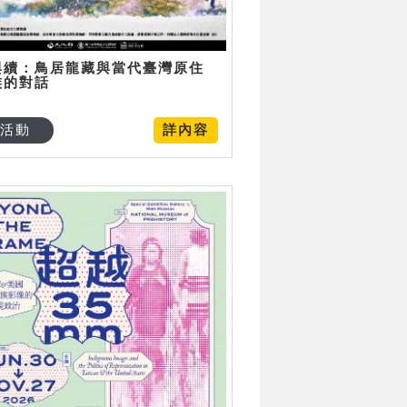
與續：鳥居龍藏與當代臺灣原住
族的對話
活動
詳內容