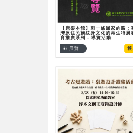
【康樂本館】刺一條回家的路：
灣原住民族紋身文化的再生特展
育推廣系列 - 導覽活動
展覽
報