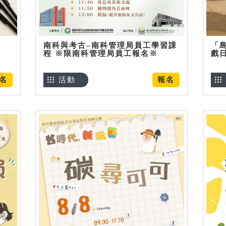
南科與考古–南科管理局員工學習課
「
程 ※限南科管理局員工報名※
戲
名
活動
報名