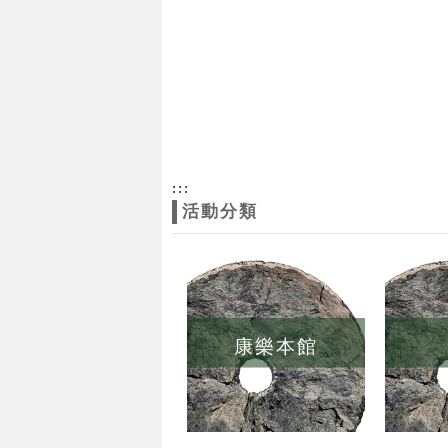
:::
活動分類
康樂本館