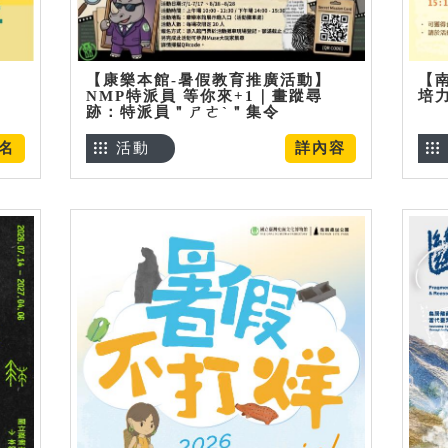
【康樂本館-暑假教育推廣活動】
【
NMP特派員 等你來+1｜畫蹤尋
培
跡：特派員＂ㄕㄜˋ＂集令
名
活動
詳內容