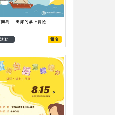
遊南島— 出海的桌上冒險
活動
報名