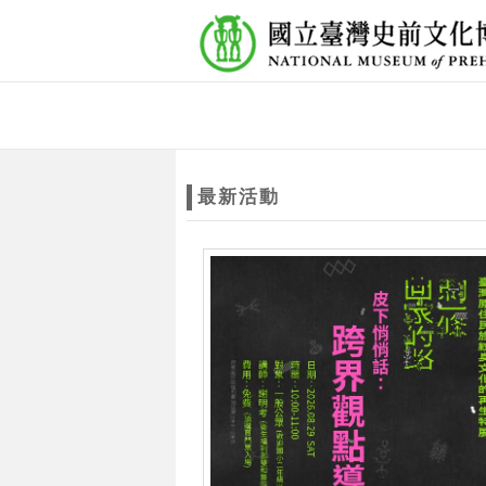
跳到主要內容
網站導覽
網
站
最新活動
主
題