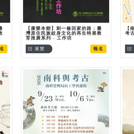
臺
【康樂本館】刺一條回家的路：臺
【
教
灣原住民族紋身文化的再生特展教
考
育推廣系列 - 工作坊
名
展覽
報名