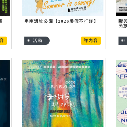
臺
卑南遺址公園【2026暑假不打烊】
斷
民
容
活動
詳內容