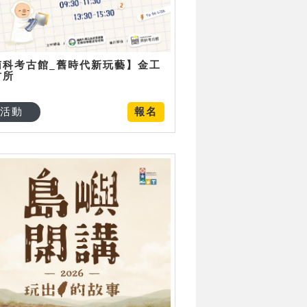
南科考古館_舊時代新玩藝】金工
古所
活動
報名