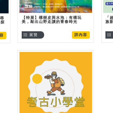
【特展】構樹皮與水泡：有構玩
「
】尋
美，敲出山野走讀的青春時光
族
趣探
展覽
詳內容
容