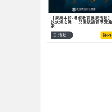
【康樂本館-暑假教育推廣活動
找炊煙之謎──兒童版語音導覽
索
活動
詳內