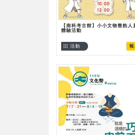
【南科考古館】小小文物整飭人
體驗活動
活動
報