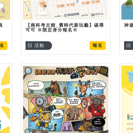
員
【南科考古館_舊時代新玩藝】碳尋
神
可可 ※限定身分報名※
名
活動
報名