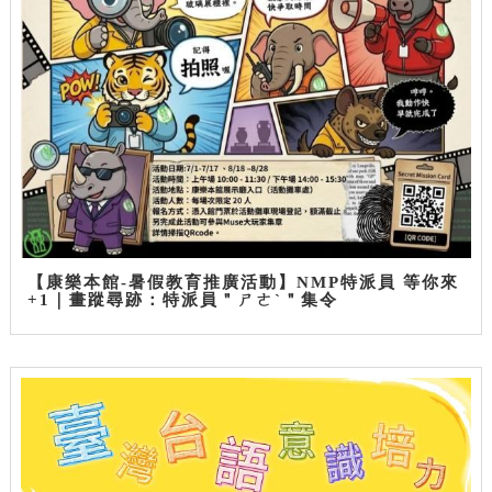
【康樂本館-暑假教育推廣活動】NMP特派員 等你來
+1｜畫蹤尋跡：特派員＂ㄕㄜˋ＂集令