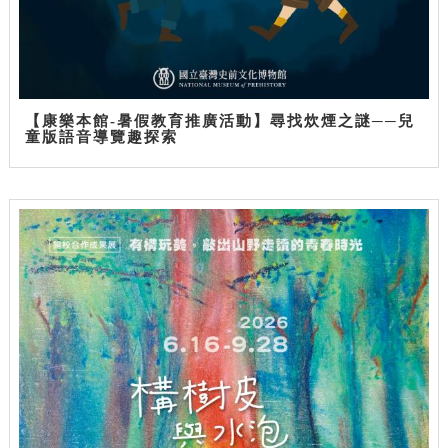
【康樂本館-暑假教育推廣活動】尋找炊煙之謎──兒
童版語音導覽趣探索