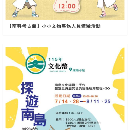
【南科考古館】小小文物整飭人員體驗活動