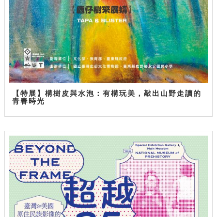
【特展】構樹皮與水泡：有構玩美，敲出山野走讀的
青春時光