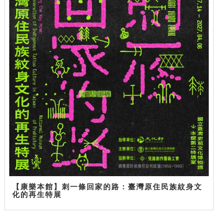
【康樂本館】刺一條回家的路：臺灣原住民族紋身文
化的再生特展