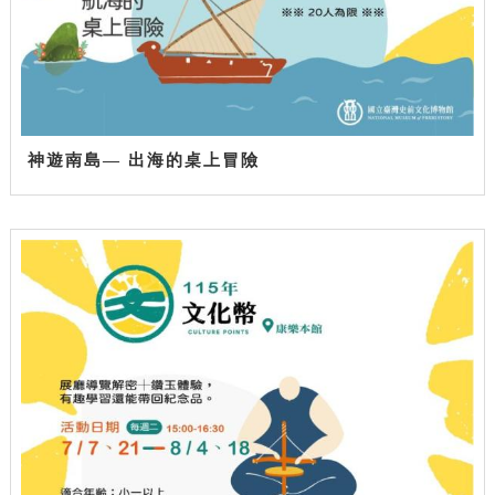
神遊南島— 出海的桌上冒險