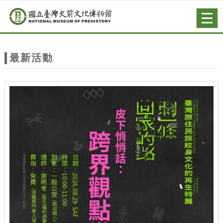
跳到主要內容
網站導覽
Togg
navig
網
站
最新活動
主
題