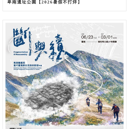
卑南遺址公園【2026暑假不打烊】