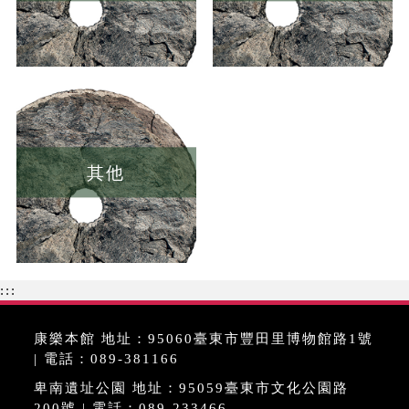
其他
:::
康樂本館 地址：95060臺東市豐田里博物館路1號
| 電話：089-381166
卑南遺址公園 地址：95059臺東市文化公園路
200號 | 電話：089-233466