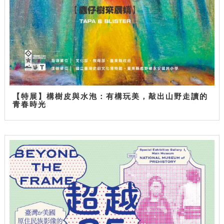
【特展】構樹皮與水泡：有構玩美，敲出山野走讀的
青春時光