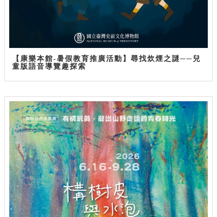
【康樂本館-暑假教育推廣活動】尋找炊煙之謎──兒
童版語音導覽趣探索