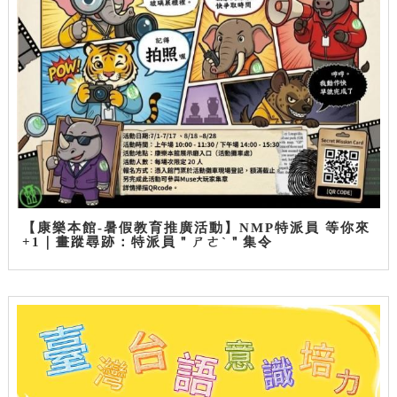
【康樂本館-暑假教育推廣活動】NMP特派員 等你來
+1｜畫蹤尋跡：特派員＂ㄕㄜˋ＂集令