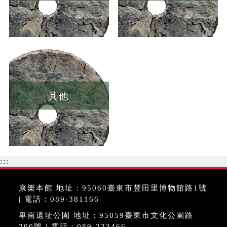
其他
:::
康樂本館 地址：95060臺東市豐田里博物館路1號
| 電話：089-381166
卑南遺址公園 地址：95059臺東市文化公園路
200號 | 電話：089-233466