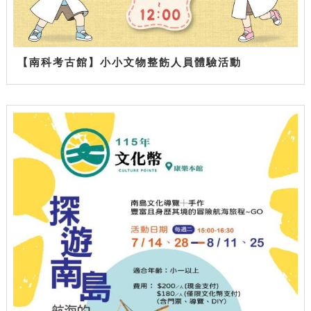
【南科考古館】小小文物整飭人員體驗活動