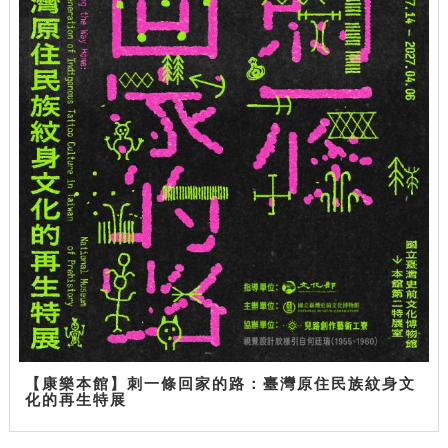
【康樂本館】刺一條回家的路：臺灣原住民族紋身文
化的再生特展