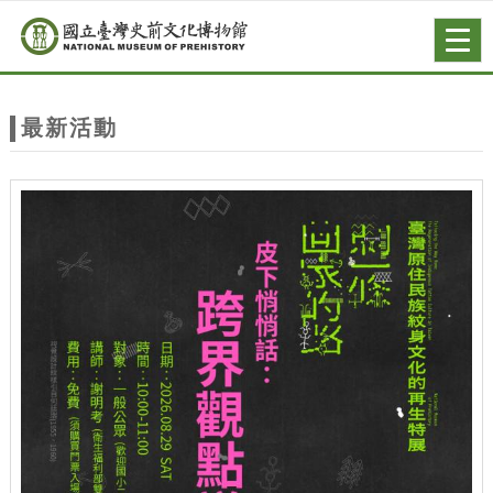
跳到主要內容
網站導覽
Togg
navig
網
站
最新活動
主
題