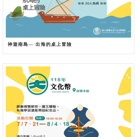
神遊南島— 出海的桌上冒險