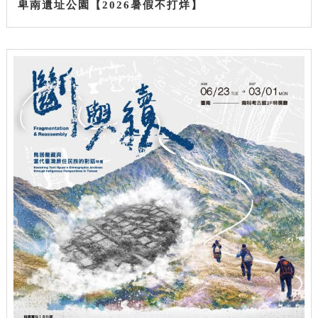
卑南遺址公園【2026暑假不打烊】