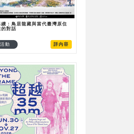
與續：鳥居龍藏與當代臺灣原住
族的對話
活動
詳內容