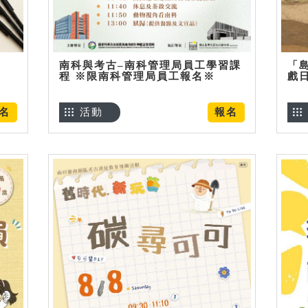
南科與考古–南科管理局員工學習課
「
程 ※限南科管理局員工報名※
戲
名
活動
報名