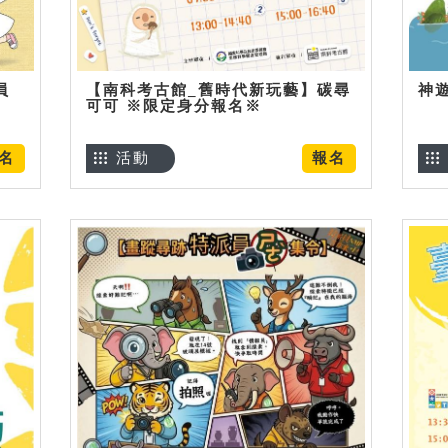
員
【南科考古館_舊時代新玩藝】碳尋
神
可可 ※限定身分報名※
名
活動
報名