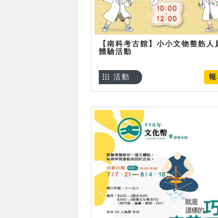
【南科考古館】小小文物整飭人
體驗活動
活動
報