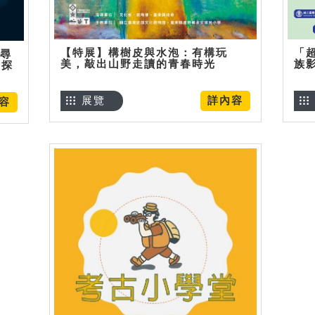
【特展】構樹皮與水泡：有構玩
「
】尋
美，敲出山野走讀的青春時光
族
趣探
展覽
詳內容
容