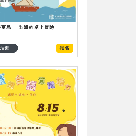
遊南島— 出海的桌上冒險
活動
報名