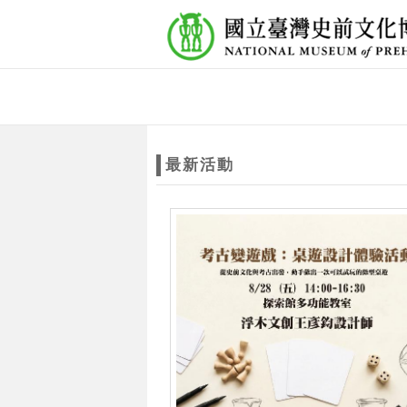
跳到主要內容
網站導覽
網
站
最新活動
主
題