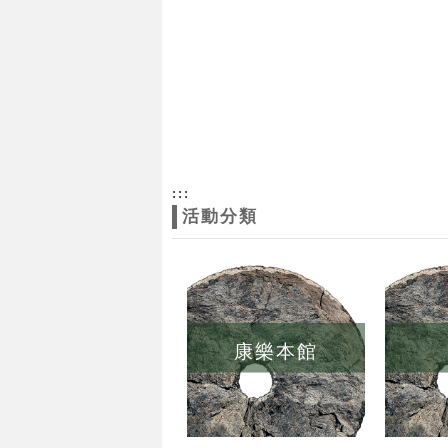
:::
活動分類
康樂本館