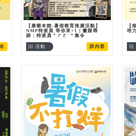
【康樂本館-暑假教育推廣活動】
【
NMP特派員 等你來+1｜畫蹤尋
培
跡：特派員＂ㄕㄜˋ＂集令
名
活動
詳內容