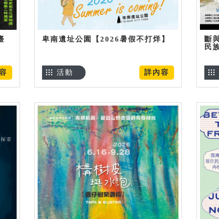
臺
卑南遺址公園【2026暑假不打烊】
斷
民
容
活動
詳內容