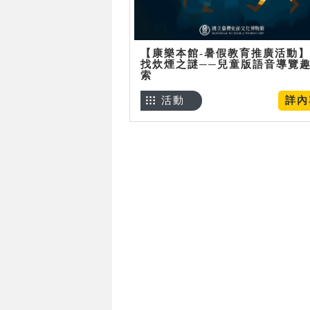
【康樂本館-暑假教育推廣活動
找炊煙之謎──兒童版語音導覽
索
活動
詳內