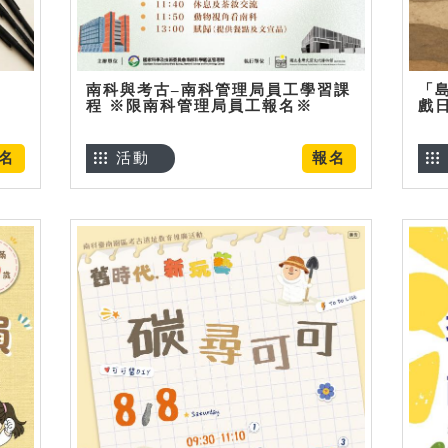
南科與考古–南科管理局員工學習課
「
程 ※限南科管理局員工報名※
戲
名
活動
報名