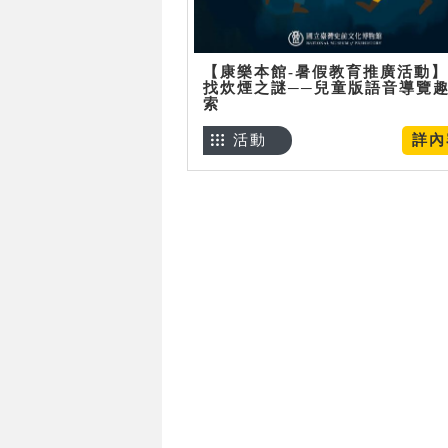
【康樂本館-暑假教育推廣活動
找炊煙之謎──兒童版語音導覽
索
活動
詳內