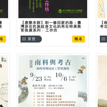
臺
【康樂本館】刺一條回家的路：臺
【
教
灣原住民族紋身文化的再生特展教
考
育推廣系列 - 工作坊
名
展覽
報名