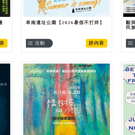
臺
卑南遺址公園【2026暑假不打烊】
斷
民
容
活動
詳內容