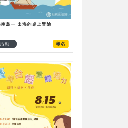
遊南島— 出海的桌上冒險
活動
報名