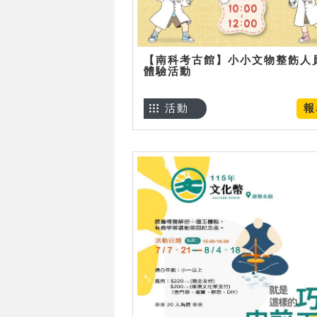
【南科考古館】小小文物整飭人
體驗活動
活動
報