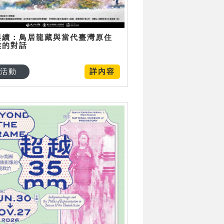
與續：鳥居龍藏與當代臺灣原住
族的對話
活動
詳內容