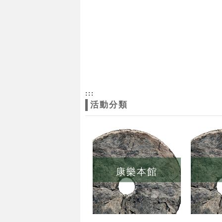
:::
活動分類
康樂本館