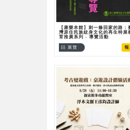
【康樂本館】刺一條回家的路：
灣原住民族紋身文化的再生特展
育推廣系列 - 導覽活動
展覽
報