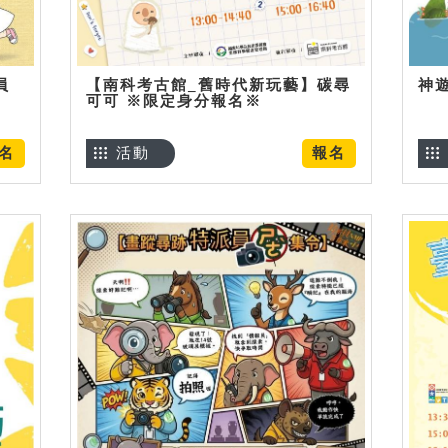
員
【南科考古館_舊時代新玩藝】碳尋
神
可可 ※限定身分報名※
名
活動
報名