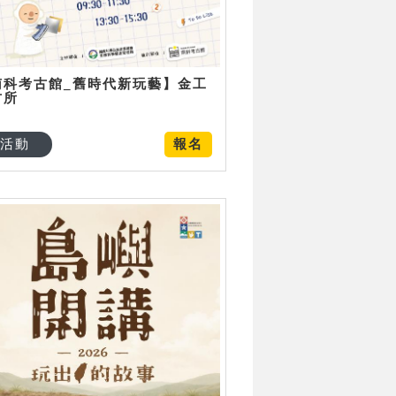
南科考古館_舊時代新玩藝】金工
古所
活動
報名