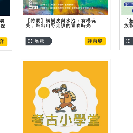
【特展】構樹皮與水泡：有構玩
「
】尋
美，敲出山野走讀的青春時光
族
趣探
展覽
詳內容
容