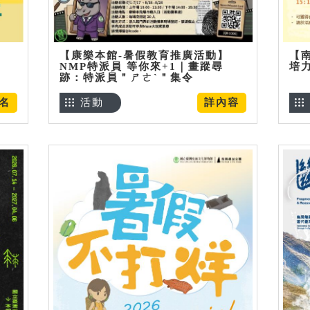
【康樂本館-暑假教育推廣活動】
【
NMP特派員 等你來+1｜畫蹤尋
培
跡：特派員＂ㄕㄜˋ＂集令
名
活動
詳內容