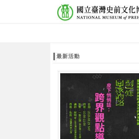
跳到主要內容
網站導覽
網
站
最新活動
主
題