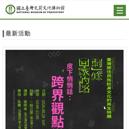
跳到主要內容
網站導覽
Togg
navig
網
站
最新活動
主
題