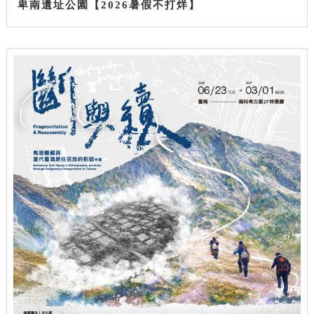
卑南遺址公園【2026暑假不打烊】