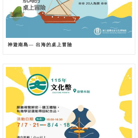
神遊南島— 出海的桌上冒險