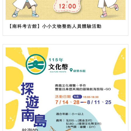
【南科考古館】小小文物整飭人員體驗活動