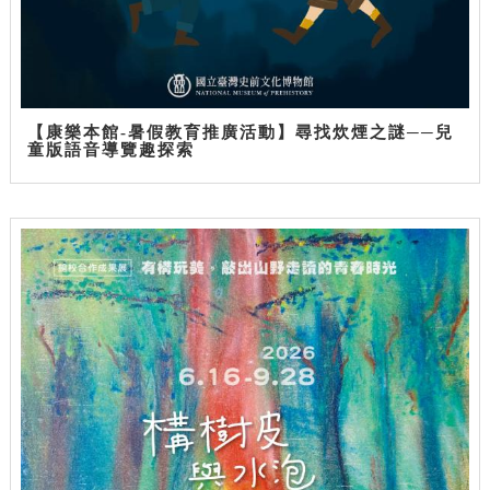
【康樂本館-暑假教育推廣活動】尋找炊煙之謎──兒
童版語音導覽趣探索