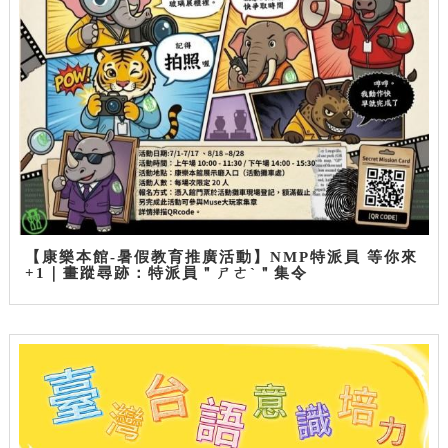
【康樂本館-暑假教育推廣活動】NMP特派員 等你來
+1｜畫蹤尋跡：特派員＂ㄕㄜˋ＂集令