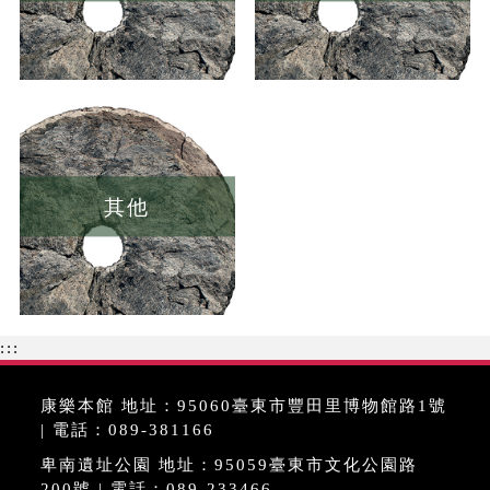
其他
:::
康樂本館 地址：95060臺東市豐田里博物館路1號
| 電話：089-381166
卑南遺址公園 地址：95059臺東市文化公園路
200號 | 電話：089-233466