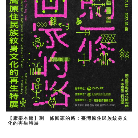
【康樂本館】刺一條回家的路：臺灣原住民族紋身文
化的再生特展