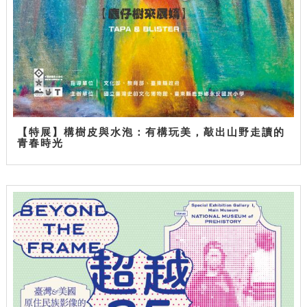
【特展】構樹皮與水泡：有構玩美，敲出山野走讀的
青春時光