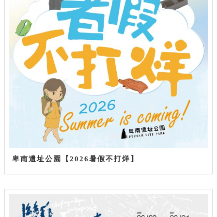
卑南遺址公園【2026暑假不打烊】