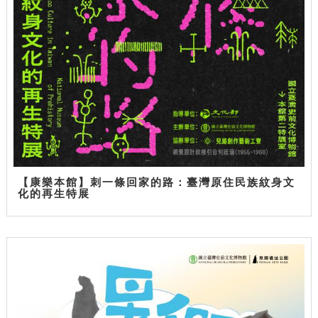
【康樂本館】刺一條回家的路：臺灣原住民族紋身文
化的再生特展