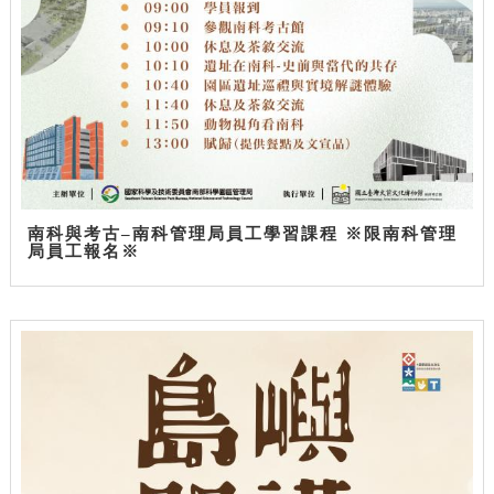
南科與考古–南科管理局員工學習課程 ※限南科管理
局員工報名※