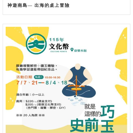
神遊南島— 出海的桌上冒險