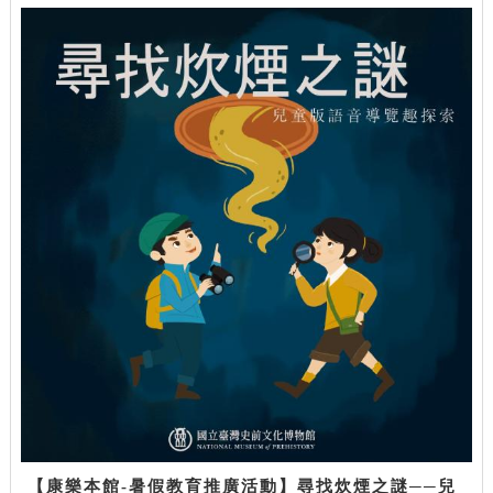
【康樂本館-暑假教育推廣活動】尋找炊煙之謎──兒