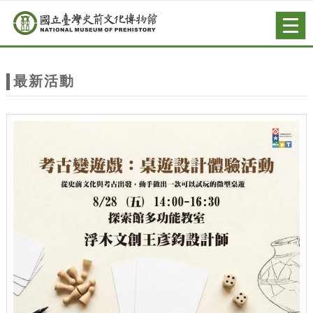
跳到主要內容
網站導覽
Togg
navig
網
站
最新活動
主
題