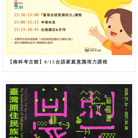
【南科考古館】8/15台語家庭意識培力課程