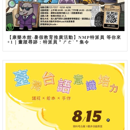
【康樂本館-暑假教育推廣活動】NMP特派員 等你來
+1｜畫蹤尋跡：特派員＂ㄕㄜˋ＂集令