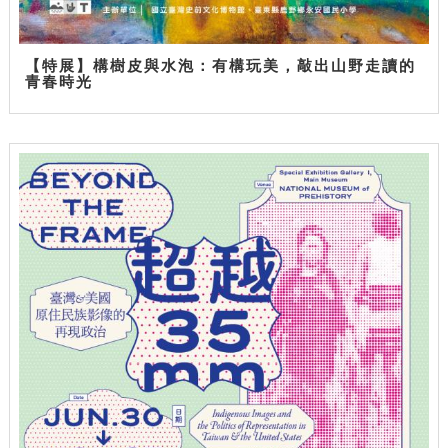
【特展】構樹皮與水泡：有構玩美，敲出山野走讀的
青春時光