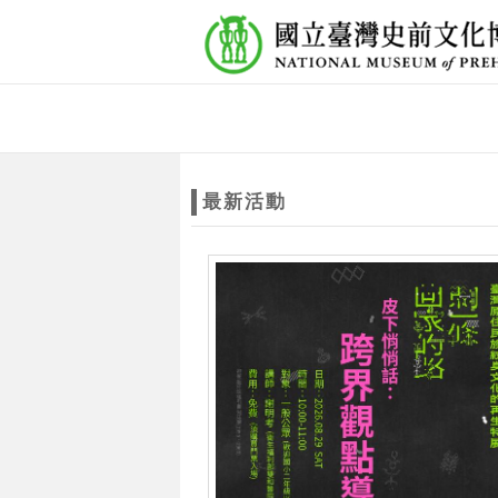
跳到主要內容
網站導覽
網
站
最新活動
主
題