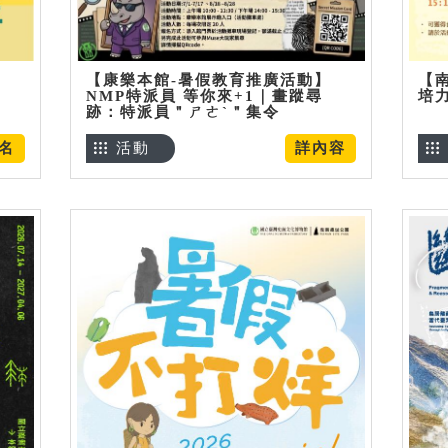
【康樂本館-暑假教育推廣活動】
【
NMP特派員 等你來+1｜畫蹤尋
培
跡：特派員＂ㄕㄜˋ＂集令
名
活動
詳內容