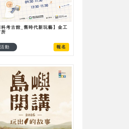
南科考古館_舊時代新玩藝】金工
古所
活動
報名