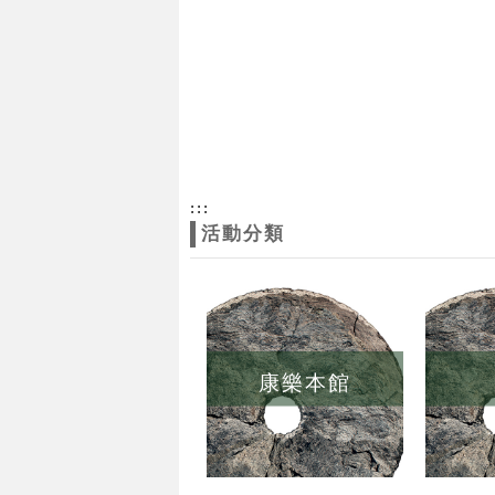
:::
活動分類
康樂本館