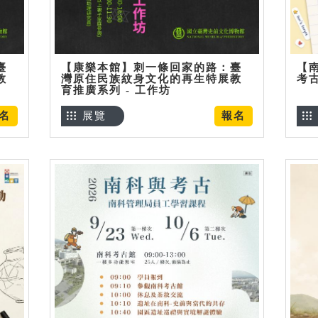
臺
【康樂本館】刺一條回家的路：臺
【
教
灣原住民族紋身文化的再生特展教
考
育推廣系列 - 工作坊
名
展覽
報名