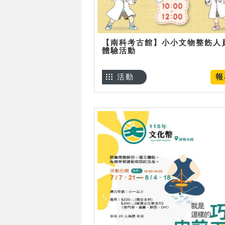
【南科考古館】小小文物整飭人
體驗活動
活動
報