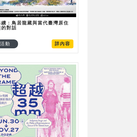
與續：鳥居龍藏與當代臺灣原住
族的對話
活動
詳內容