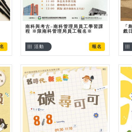
南科與考古–南科管理局員工學習課
「
程 ※限南科管理局員工報名※
戲
名
活動
報名