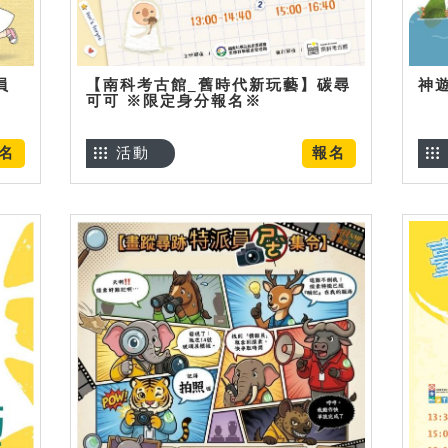
員
【南科考古館_舊時代新玩藝】碳尋
神
可可 ※限定身分報名※
名
活動
報名