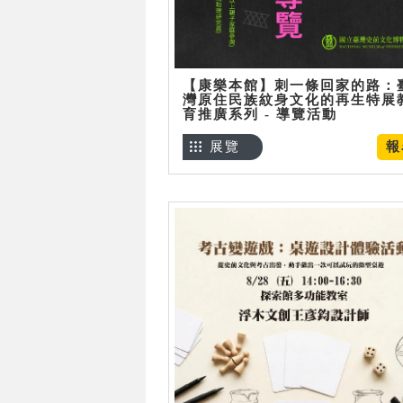
【康樂本館】刺一條回家的路：
灣原住民族紋身文化的再生特展
育推廣系列 - 導覽活動
展覽
報