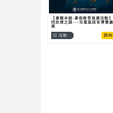
【康樂本館-暑假教育推廣活動
找炊煙之謎──兒童版語音導覽
索
活動
詳內