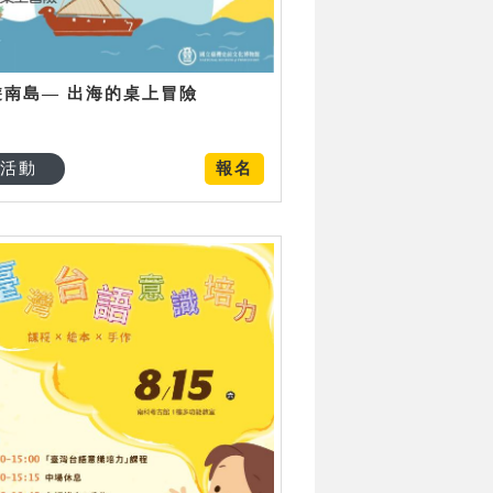
遊南島— 出海的桌上冒險
活動
報名