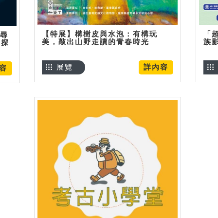
【特展】構樹皮與水泡：有構玩
「
】尋
美，敲出山野走讀的青春時光
族
趣探
展覽
詳內容
容