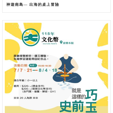
神遊南島— 出海的桌上冒險