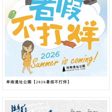
卑南遺址公園【2026暑假不打烊】