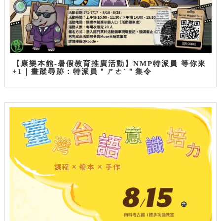
【康樂本館-暑假教育推廣活動】NMP特派員 等你來
+1｜畫蹤尋跡：特派員＂ㄕㄜˋ＂集令