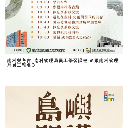
南科與考古–南科管理局員工學習課程 ※限南科管理
局員工報名※