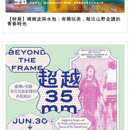
【特展】構樹皮與水泡：有構玩美，敲出山野走讀的
青春時光