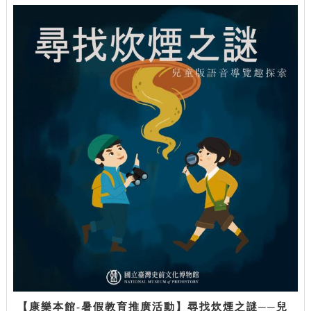
【康樂本館-暑假教育推廣活動】尋找炊煙之謎──兒