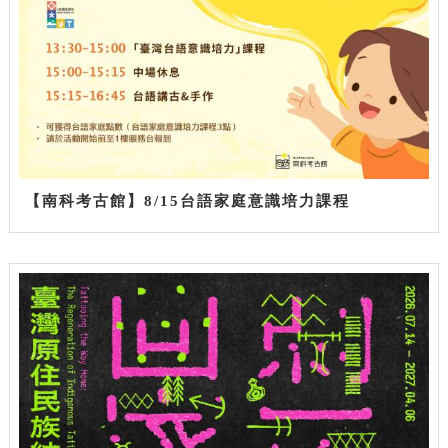
【南科考古館】8/15台語家庭意識培力課程