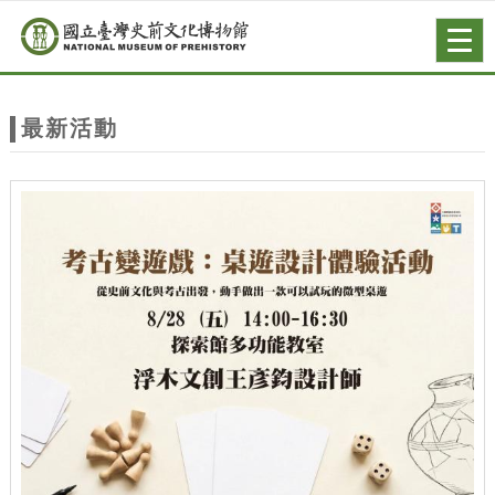
跳到主要內容
網站導覽
Togg
navig
網
站
最新活動
主
題