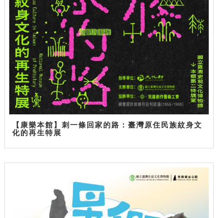
【康樂本館】刺一條回家的路：臺灣原住民族紋身文
化的再生特展