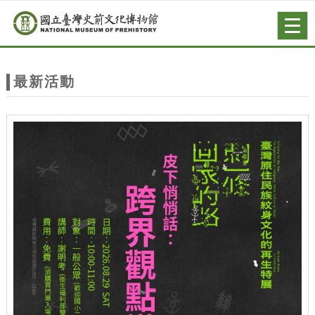
跳到主要內容
網站導覽
Togg
navig
網
站
最新活動
主
題