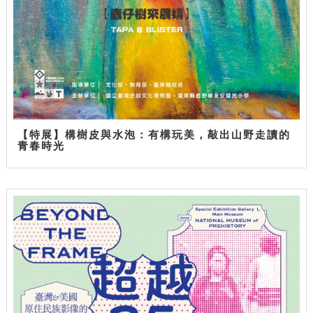
【特展】構樹皮與水泡：有構玩美，敲出山野走讀的
青春時光