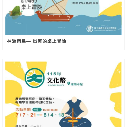
神遊南島— 出海的桌上冒險