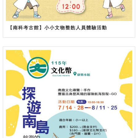
【南科考古館】小小文物整飭人員體驗活動