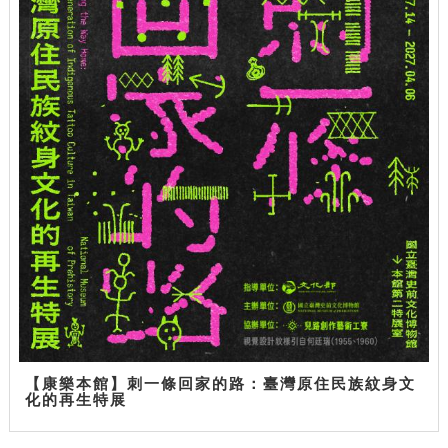
【康樂本館】刺一條回家的路：臺灣原住民族紋身文
化的再生特展