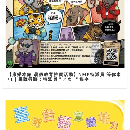
【康樂本館-暑假教育推廣活動】NMP特派員 等你來
+1｜畫蹤尋跡：特派員＂ㄕㄜˋ＂集令