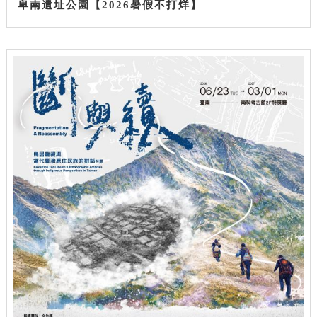
卑南遺址公園【2026暑假不打烊】