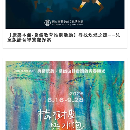
【康樂本館-暑假教育推廣活動】尋找炊煙之謎──兒
童版語音導覽趣探索