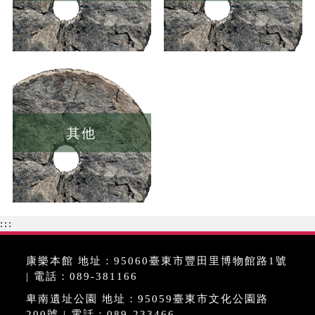
其他
:::
康樂本館 地址：95060臺東市豐田里博物館路1號
| 電話：089-381166
卑南遺址公園 地址：95059臺東市文化公園路
200號 | 電話：089-233466