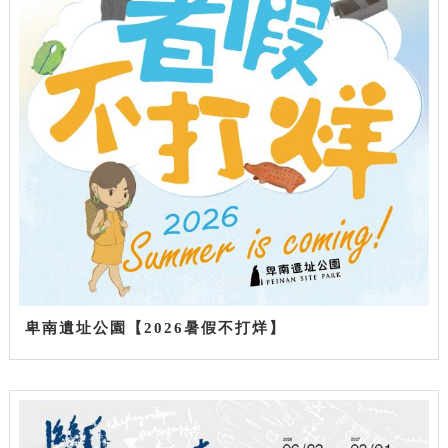
卑南遺址公園【2026暑假不打烊】