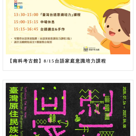
【南科考古館】8/15台語家庭意識培力課程