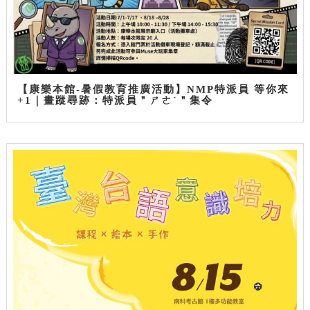
【康樂本館-暑假教育推廣活動】NMP特派員 等你來
+1｜畫蹤尋跡：特派員＂ㄕㄜˋ＂集令