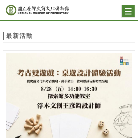
跳到主要內容
網站導覽
Togg
navig
網
站
最新活動
主
題