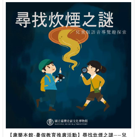
【康樂本館-暑假教育推廣活動】尋找炊煙之謎──兒