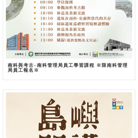
南科與考古–南科管理局員工學習課程 ※限南科管理
局員工報名※