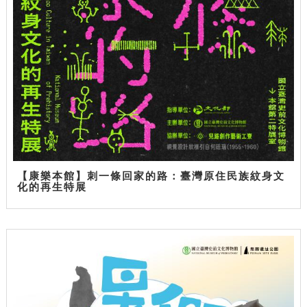
【康樂本館】刺一條回家的路：臺灣原住民族紋身文
化的再生特展