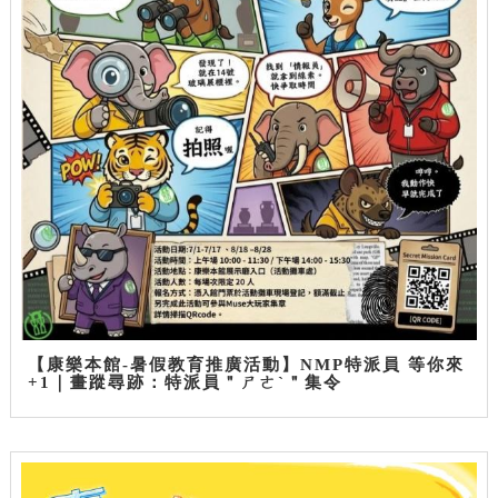
【康樂本館-暑假教育推廣活動】NMP特派員 等你來
+1｜畫蹤尋跡：特派員＂ㄕㄜˋ＂集令