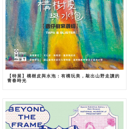
【特展】構樹皮與水泡：有構玩美，敲出山野走讀的
青春時光