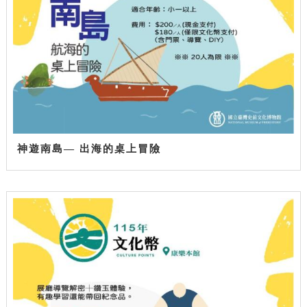
神遊南島— 出海的桌上冒險