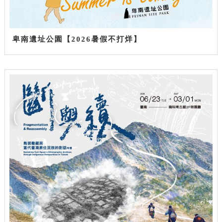
卑南遺址公園【2026暑假不打烊】