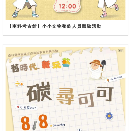
【南科考古館】小小文物整飭人員體驗活動