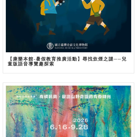
【康樂本館-暑假教育推廣活動】尋找炊煙之謎──兒
童版語音導覽趣探索