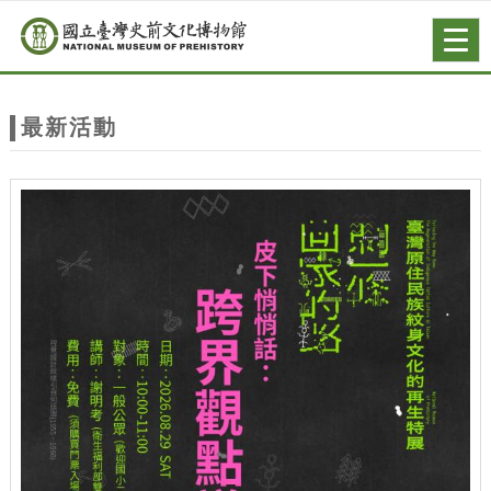
跳到主要內容
網站導覽
Togg
navig
網
站
最新活動
主
題