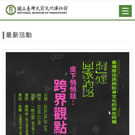
跳到主要內容
網站導覽
Togg
navig
網
站
最新活動
主
題