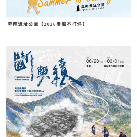
卑南遺址公園【2026暑假不打烊】