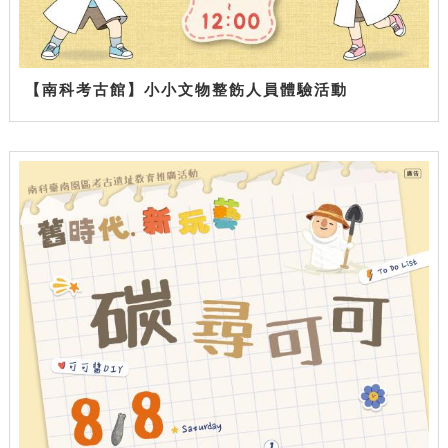
【南科考古館】小小文物整飭人員體驗活動