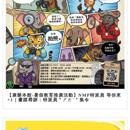
【康樂本館-暑假教育推廣活動】NMP特派員 等你來
+1｜畫蹤尋跡：特派員＂ㄕㄜˋ＂集令