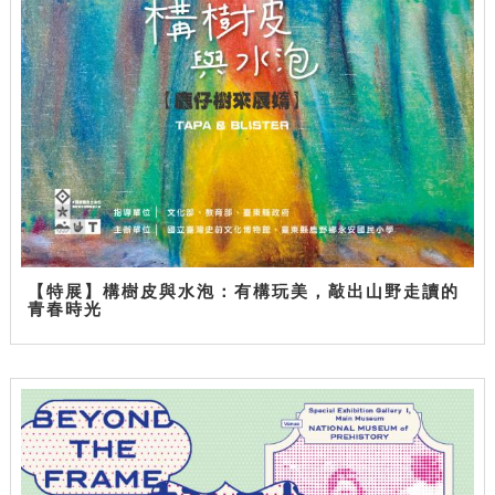
【特展】構樹皮與水泡：有構玩美，敲出山野走讀的
青春時光