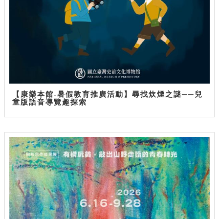
【康樂本館-暑假教育推廣活動】尋找炊煙之謎──兒
童版語音導覽趣探索