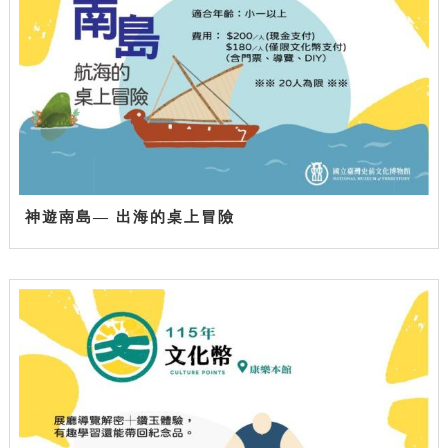
神遊南島— 出海的桌上冒險