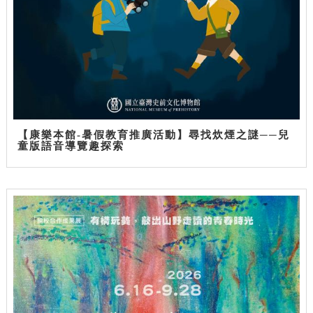
【康樂本館-暑假教育推廣活動】尋找炊煙之謎──兒
童版語音導覽趣探索