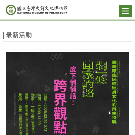
跳到主要內容
網站導覽
Togg
navig
網
站
最新活動
主
題