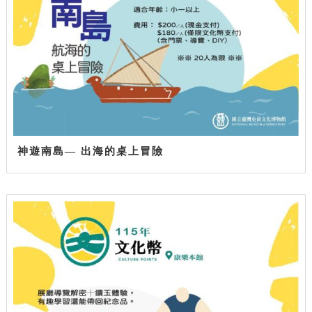
神遊南島— 出海的桌上冒險