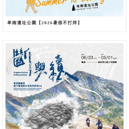
卑南遺址公園【2026暑假不打烊】