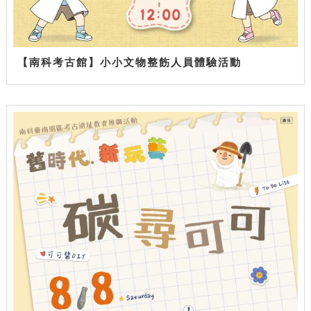
【南科考古館】小小文物整飭人員體驗活動