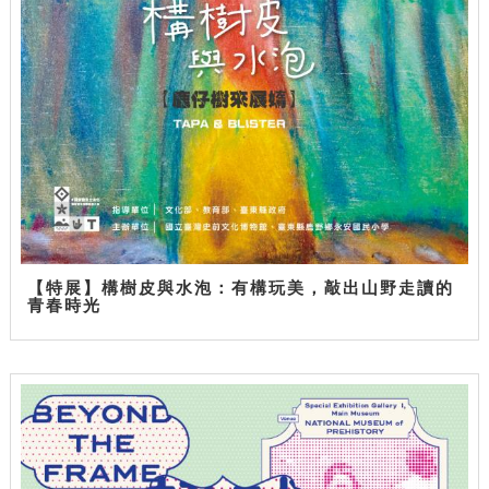
【特展】構樹皮與水泡：有構玩美，敲出山野走讀的
青春時光