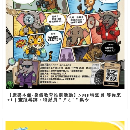
【康樂本館-暑假教育推廣活動】NMP特派員 等你來
+1｜畫蹤尋跡：特派員＂ㄕㄜˋ＂集令