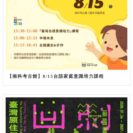
【南科考古館】8/15台語家庭意識培力課程