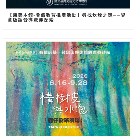
【康樂本館-暑假教育推廣活動】尋找炊煙之謎──兒
童版語音導覽趣探索