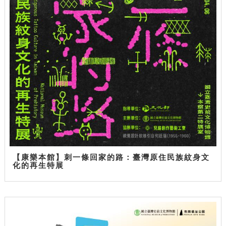
【康樂本館】刺一條回家的路：臺灣原住民族紋身文
化的再生特展