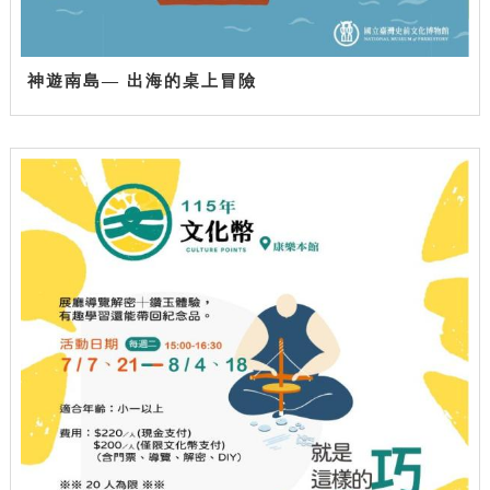
神遊南島— 出海的桌上冒險