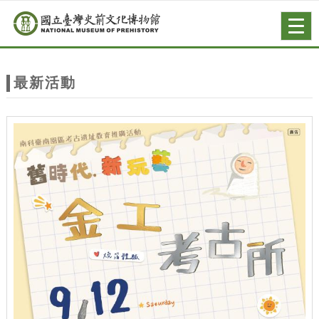
跳到主要內容
網站導覽
Togg
navig
網
站
最新活動
主
題