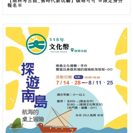
【南科考古館_舊時代新玩藝】碳尋可可 ※限定身分
報名※