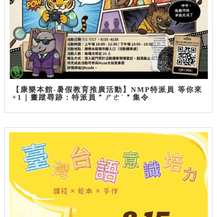
【康樂本館-暑假教育推廣活動】NMP特派員 等你來
+1｜畫蹤尋跡：特派員＂ㄕㄜˋ＂集令