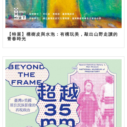
【特展】構樹皮與水泡：有構玩美，敲出山野走讀的
青春時光