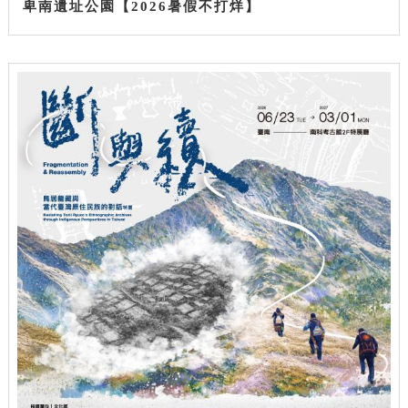
卑南遺址公園【2026暑假不打烊】