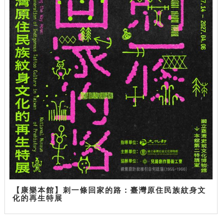
【康樂本館】刺一條回家的路：臺灣原住民族紋身文
化的再生特展