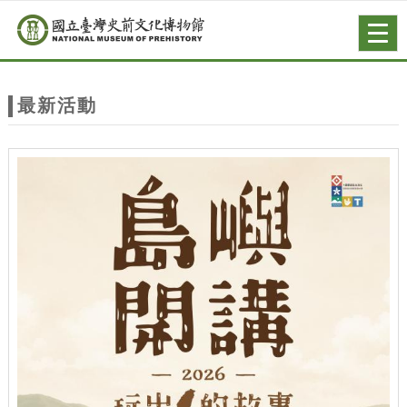
跳到主要內容
網站導覽
Togg
navig
網
站
最新活動
主
題