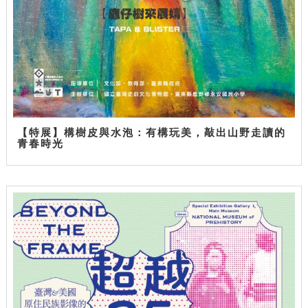
【特展】構樹皮與水泡：有構玩美，敲出山野走讀的
青春時光