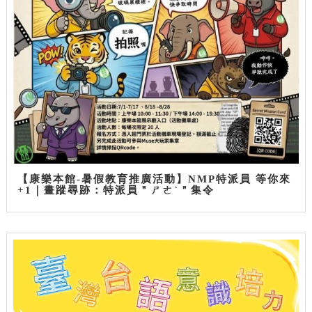
【康樂本館-暑假教育推廣活動】NMP特派員 等你來
+1｜畫蹤尋跡：特派員＂ㄕㄜˋ＂集令