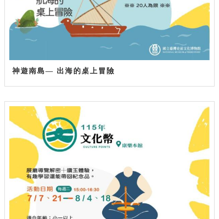
神遊南島— 出海的桌上冒險