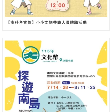
【南科考古館】小小文物整飭人員體驗活動