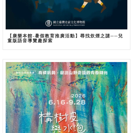
【康樂本館-暑假教育推廣活動】尋找炊煙之謎──兒
童版語音導覽趣探索