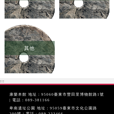
其他
:::
康樂本館 地址：95060臺東市豐田里博物館路1號
| 電話：089-381166
卑南遺址公園 地址：95059臺東市文化公園路
200號 | 電話：089-233466