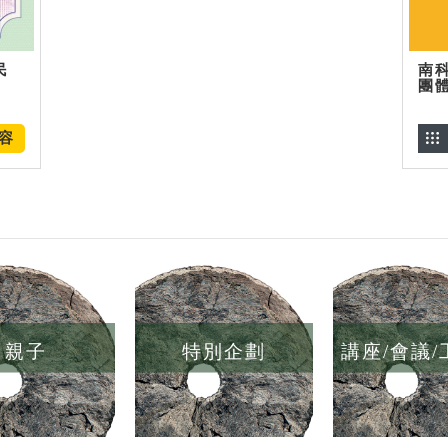
民
南
團
容
親子
特別企劃
講座/會議