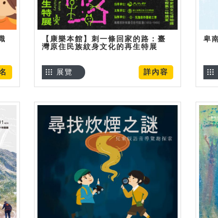
識
【康樂本館】刺一條回家的路：臺
卑
灣原住民族紋身文化的再生特展
名
展覽
詳內容