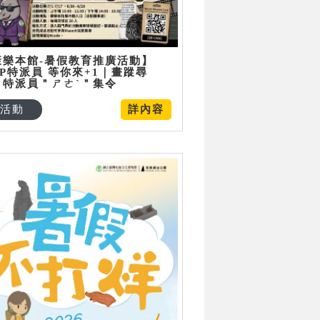
康樂本館-暑假教育推廣活動】
P特派員 等你來+1｜畫蹤尋
：特派員＂ㄕㄜˋ＂集令
活動
詳內容