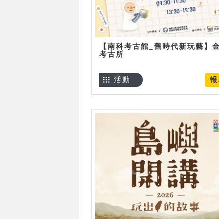
【南科考古館_舊時代新玩藝】
考古所
活動
報