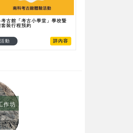
科考古館「考古小學堂」學校暨
體套裝行程預約
活動
詳內容
/工作坊