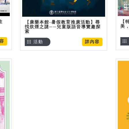
住
【
【康樂本館-暑假教育推廣活動】尋
美
找炊煙之謎──兒童版語音導覽趣探
索
容
活動
詳內容