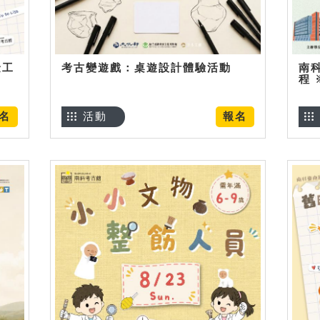
金工
考古變遊戲：桌遊設計體驗活動
南
程
名
活動
報名