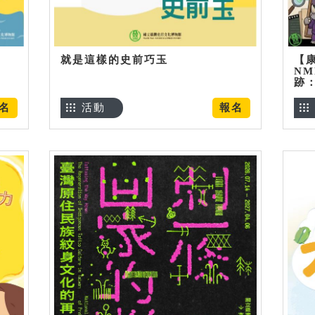
就是這樣的史前巧玉
【
NM
跡
名
活動
報名