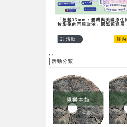
「超越35mm：臺灣與美國原住
族影像的再現政治」國際巡迴展
活動
詳內
:::
活動分類
康樂本館