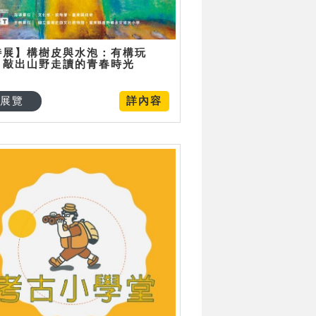
特展】構樹皮與水泡：有構玩
，敲出山野走讀的青春時光
展覽
詳內容