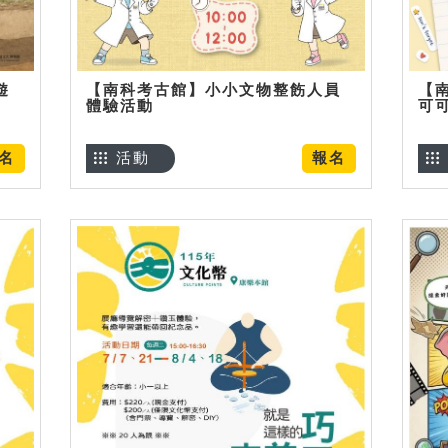
遊
【南科考古館】小小文物整飭人員
【
體驗活動
可
名
活動
報名