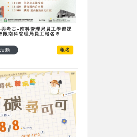
科與考古–南科管理局員工學習課
 ※限南科管理局員工報名※
活動
報名