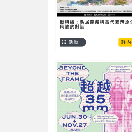
斷與續：鳥居龍藏與當代臺灣原
民族的對話
活動
詳內