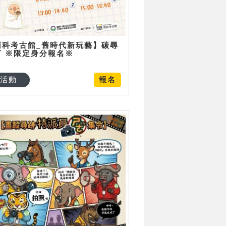
南科考古館_舊時代新玩藝】碳尋
可 ※限定身分報名※
活動
報名