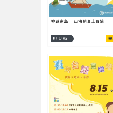
神遊南島— 出海的桌上冒險
活動
報