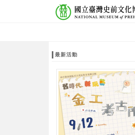
跳到主要內容
網站導覽
網
站
最新活動
主
題