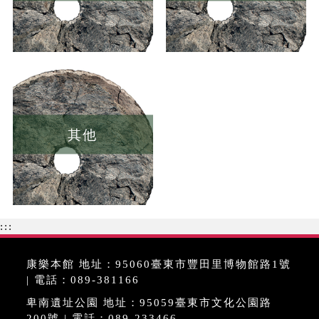
其他
:::
康樂本館 地址：95060臺東市豐田里博物館路1號
| 電話：089-381166
卑南遺址公園 地址：95059臺東市文化公園路
200號 | 電話：089-233466