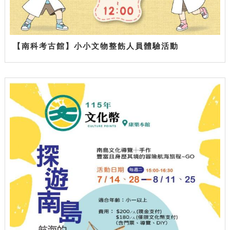
【南科考古館】小小文物整飭人員體驗活動