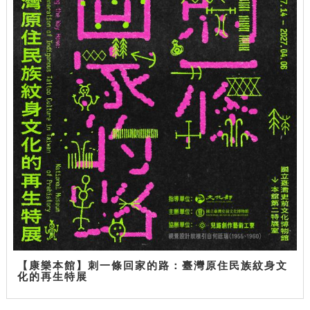
【康樂本館】刺一條回家的路：臺灣原住民族紋身文
化的再生特展