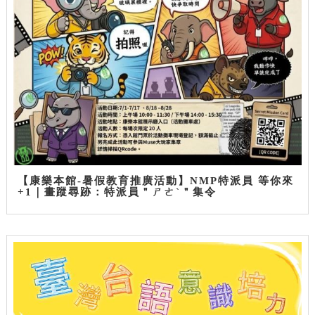
【康樂本館-暑假教育推廣活動】NMP特派員 等你來
+1｜畫蹤尋跡：特派員＂ㄕㄜˋ＂集令