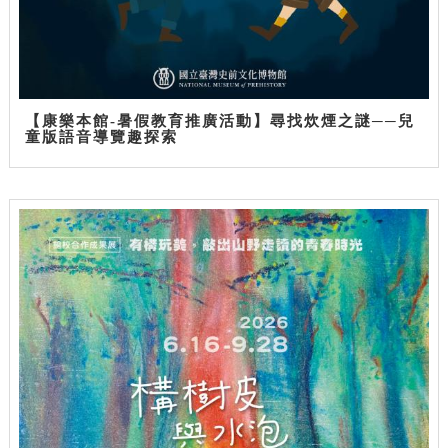
【康樂本館-暑假教育推廣活動】尋找炊煙之謎──兒
童版語音導覽趣探索