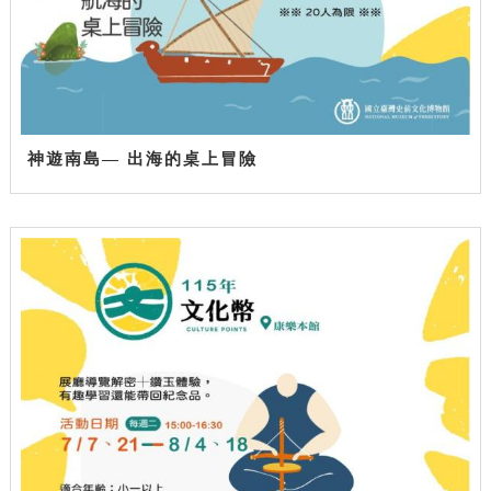
神遊南島— 出海的桌上冒險