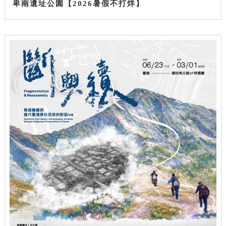
卑南遺址公園【2026暑假不打烊】