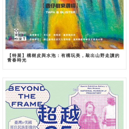
【特展】構樹皮與水泡：有構玩美，敲出山野走讀的
青春時光