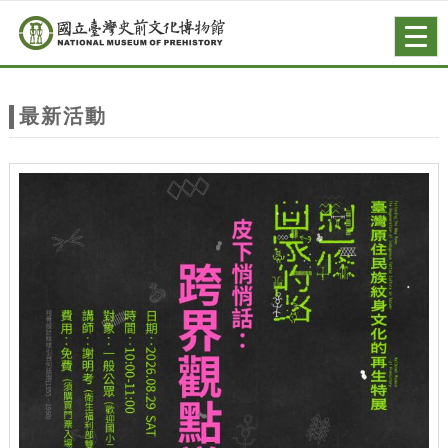
跳到主要內容
網站導覽
Togg
navig
網
站
最新活動
主
題