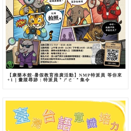
【康樂本館-暑假教育推廣活動】NMP特派員 等你來
+1｜畫蹤尋跡：特派員＂ㄕㄜˋ＂集令