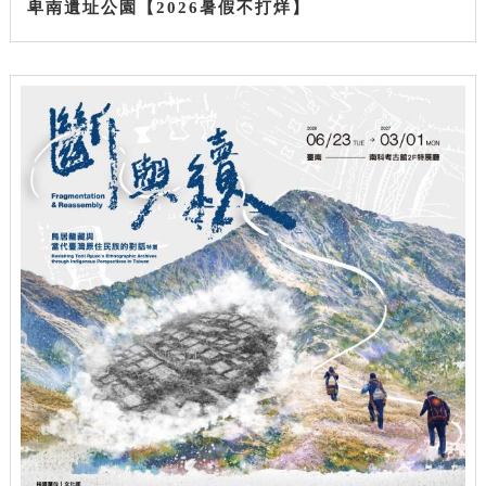
卑南遺址公園【2026暑假不打烊】