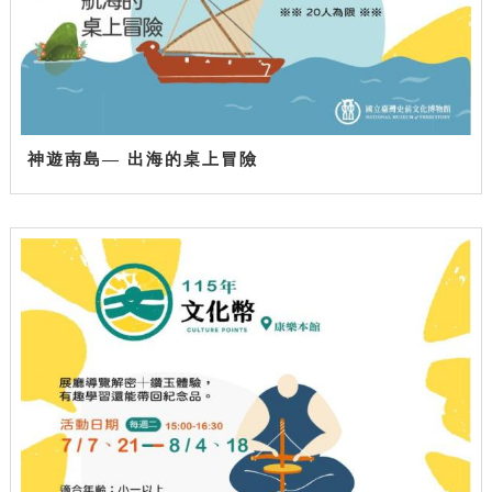
神遊南島— 出海的桌上冒險