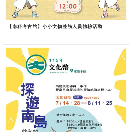
【南科考古館】小小文物整飭人員體驗活動