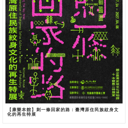
【康樂本館】刺一條回家的路：臺灣原住民族紋身文
化的再生特展