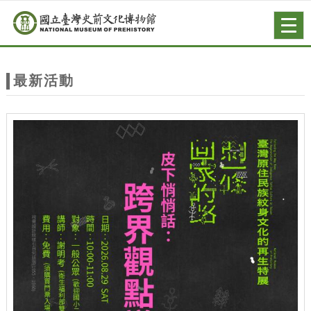
跳到主要內容
網站導覽
Togg
navig
網
站
最新活動
主
題