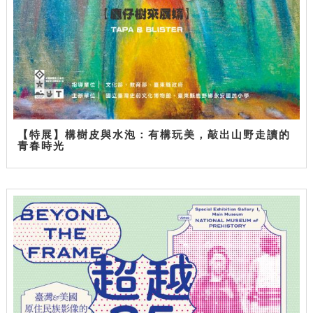
【特展】構樹皮與水泡：有構玩美，敲出山野走讀的
青春時光