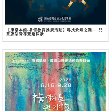
【康樂本館-暑假教育推廣活動】尋找炊煙之謎──兒
童版語音導覽趣探索