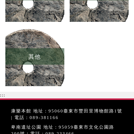
其他
:::
康樂本館 地址：95060臺東市豐田里博物館路1號
| 電話：089-381166
卑南遺址公園 地址：95059臺東市文化公園路
200號 | 電話：089-233466