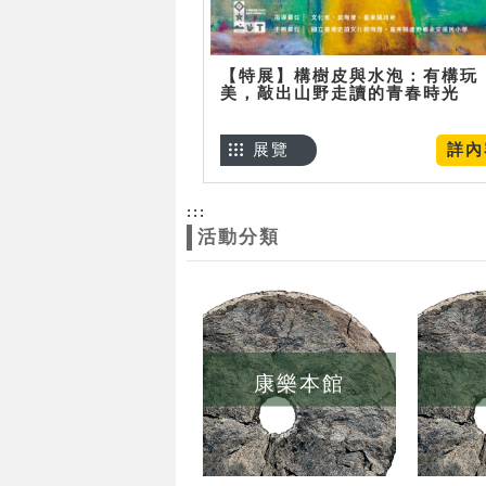
【特展】構樹皮與水泡：有構玩
美，敲出山野走讀的青春時光
展覽
詳內
:::
活動分類
康樂本館