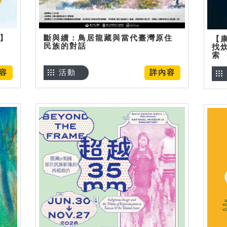
烊】
斷與續：鳥居龍藏與當代臺灣原住
【
民族的對話
找
索
容
活動
詳內容