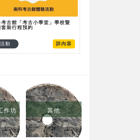
科考古館「考古小學堂」學校暨
體套裝行程預約
活動
詳內容
/工作坊
其他