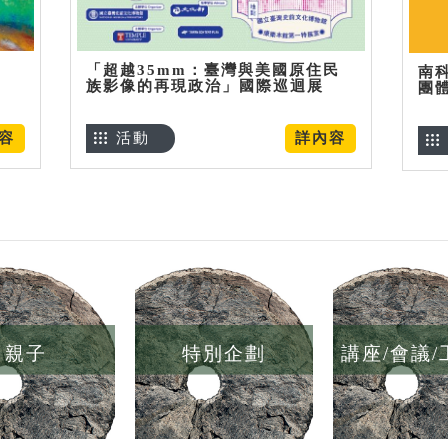
「超越35mm：臺灣與美國原住民
南
族影像的再現政治」國際巡迴展
團
容
活動
詳內容
親子
特別企劃
講座/會議