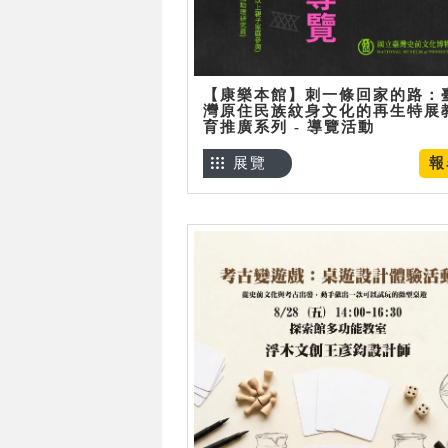
【康樂本館】刺一條回家的路：
灣原住民族紋身文化的再生特展
育推廣系列 - 導覽活動
展覽
報