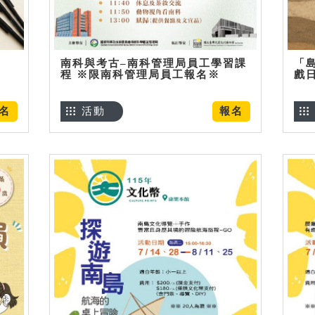
南科與考古–南科管理局員工學習課
「
程 ※限南科管理局員工報名※
戲
名
活動
報名