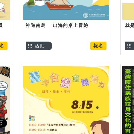
員
神遊南島— 出海的桌上冒險
就
名
活動
報名