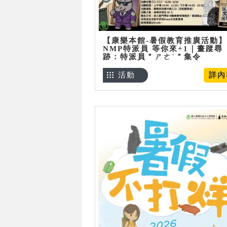
【康樂本館-暑假教育推廣活動】
NMP特派員 等你來+1｜畫蹤尋
跡：特派員＂ㄕㄜˋ＂集令
活動
詳內