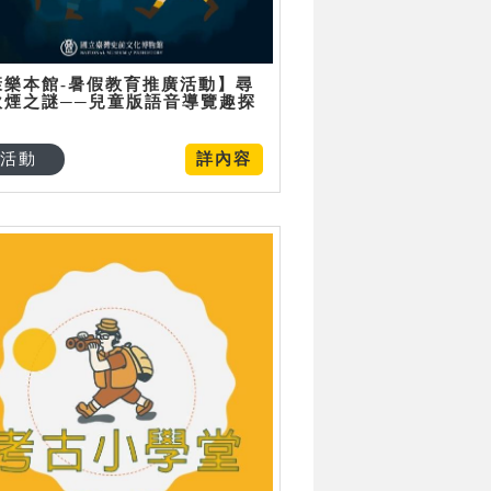
康樂本館-暑假教育推廣活動】尋
炊煙之謎──兒童版語音導覽趣探
活動
詳內容