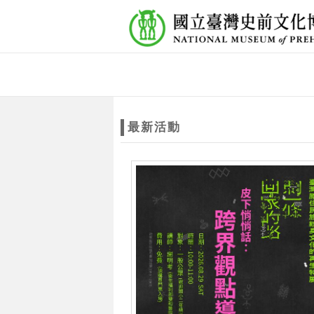
跳到主要內容
網站導覽
網
站
最新活動
主
題