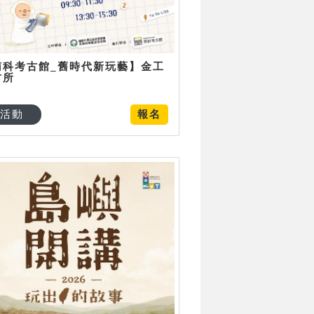
南科考古館_舊時代新玩藝】金工
古所
活動
報名