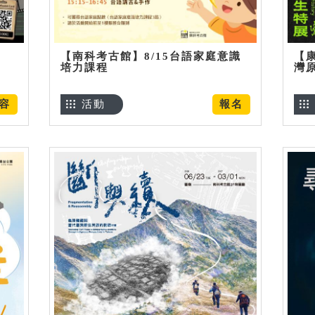
【南科考古館】8/15台語家庭意識
【
培力課程
灣
容
活動
報名