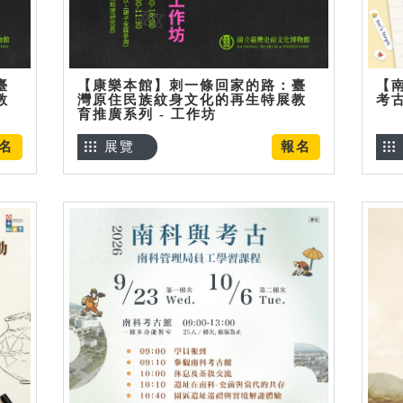
臺
【康樂本館】刺一條回家的路：臺
【
教
灣原住民族紋身文化的再生特展教
考
育推廣系列 - 工作坊
名
展覽
報名