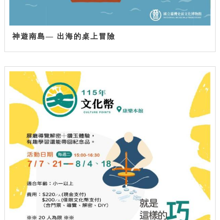
神遊南島— 出海的桌上冒險