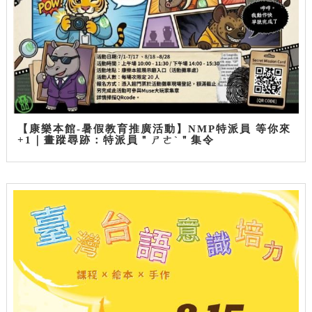
【康樂本館-暑假教育推廣活動】NMP特派員 等你來
+1｜畫蹤尋跡：特派員＂ㄕㄜˋ＂集令