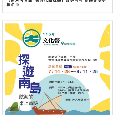
【南科考古館_舊時代新玩藝】碳尋可可 ※限定身分
報名※