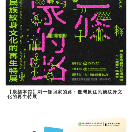
【康樂本館】刺一條回家的路：臺灣原住民族紋身文
化的再生特展