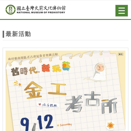
跳到主要內容
網站導覽
Togg
navig
網
站
最新活動
主
題