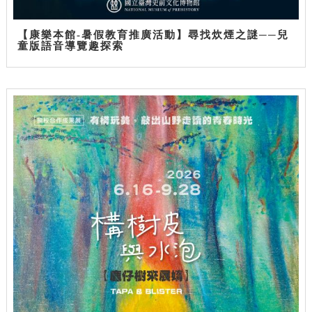
【康樂本館-暑假教育推廣活動】尋找炊煙之謎──兒
童版語音導覽趣探索