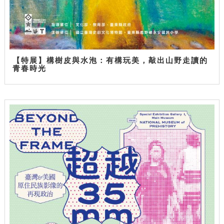
【特展】構樹皮與水泡：有構玩美，敲出山野走讀的
青春時光