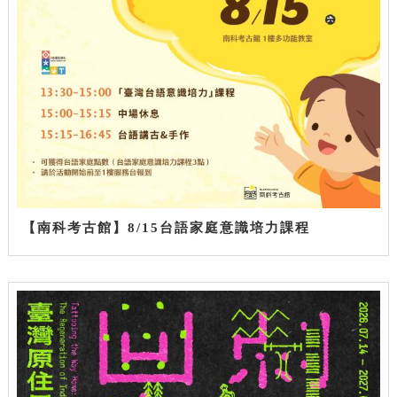
【南科考古館】8/15台語家庭意識培力課程