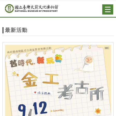
跳到主要內容
網站導覽
Togg
navig
網
站
最新活動
主
題