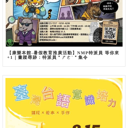
【康樂本館-暑假教育推廣活動】NMP特派員 等你來
+1｜畫蹤尋跡：特派員＂ㄕㄜˋ＂集令