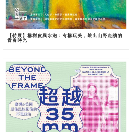
【特展】構樹皮與水泡：有構玩美，敲出山野走讀的
青春時光