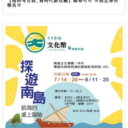
【南科考古館_舊時代新玩藝】碳尋可可 ※限定身分
報名※