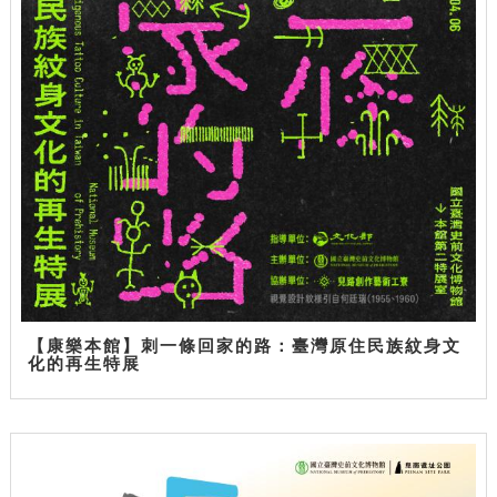
【康樂本館】刺一條回家的路：臺灣原住民族紋身文
化的再生特展