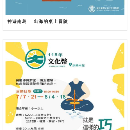
神遊南島— 出海的桌上冒險