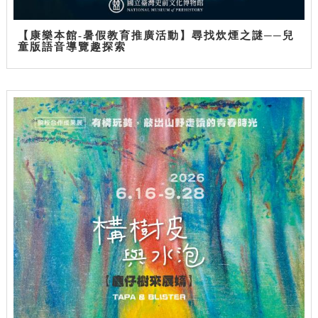
【康樂本館-暑假教育推廣活動】尋找炊煙之謎──兒
童版語音導覽趣探索