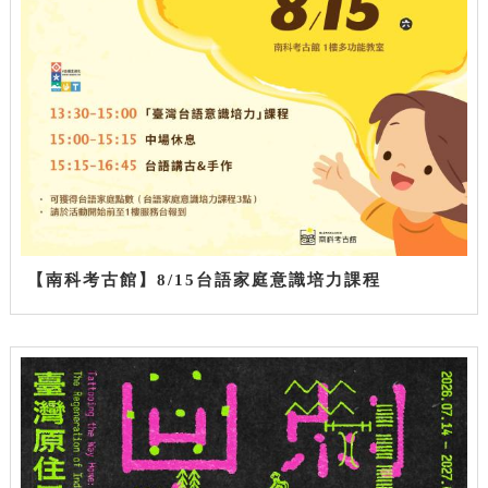
【南科考古館】8/15台語家庭意識培力課程