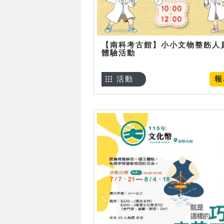
【南科考古館】小小文物整飭人
體驗活動
活動
報