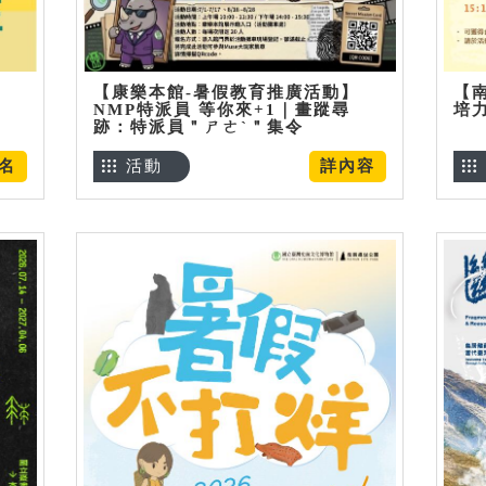
【康樂本館-暑假教育推廣活動】
【
NMP特派員 等你來+1｜畫蹤尋
培
跡：特派員＂ㄕㄜˋ＂集令
名
活動
詳內容