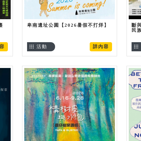
臺
卑南遺址公園【2026暑假不打烊】
斷
民
容
活動
詳內容