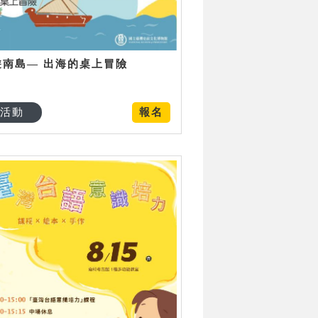
遊南島— 出海的桌上冒險
活動
報名