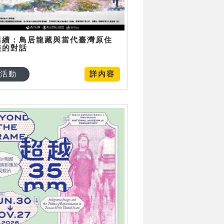
與續：鳥居龍藏與當代臺灣原住
族的對話
活動
詳內容