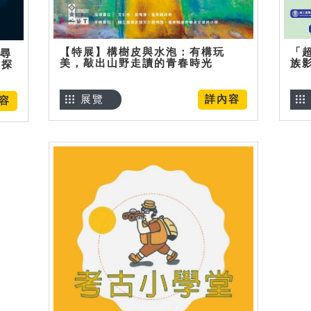
【特展】構樹皮與水泡：有構玩
「
】尋
美，敲出山野走讀的青春時光
族
趣探
展覽
詳內容
容