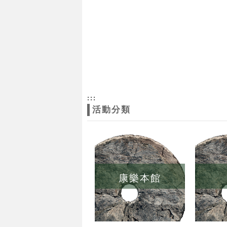
:::
活動分類
康樂本館