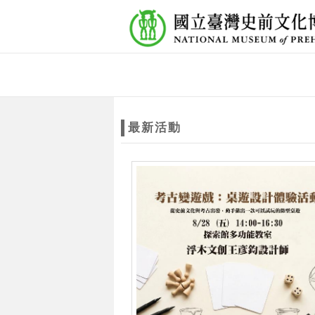
跳到主要內容
網站導覽
網
站
最新活動
主
題