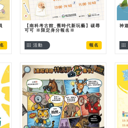
員
【南科考古館_舊時代新玩藝】碳尋
神
可可 ※限定身分報名※
名
活動
報名