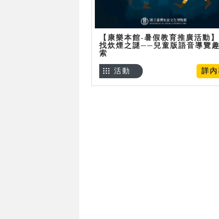
【康樂本館-暑假教育推廣活動
找炊煙之謎──兒童版語音導覽
索
活動
詳內