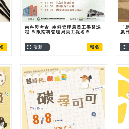
南科與考古–南科管理局員工學習課
「
程 ※限南科管理局員工報名※
戲
名
活動
報名