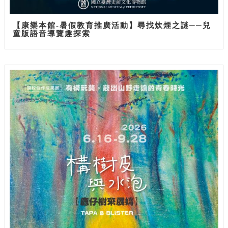
【康樂本館-暑假教育推廣活動】尋找炊煙之謎──兒
童版語音導覽趣探索