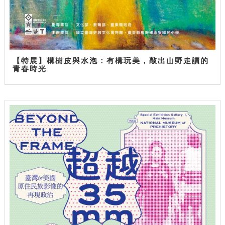
【特展】構樹皮與水泡：有構玩美，敲出山野走讀的
青春時光