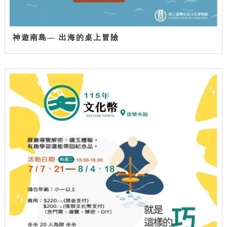
神遊南島— 出海的桌上冒險