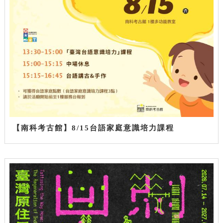
【南科考古館】8/15台語家庭意識培力課程