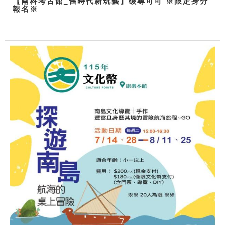
【南科考古館_舊時代新玩藝】碳尋可可 ※限定身分
報名※