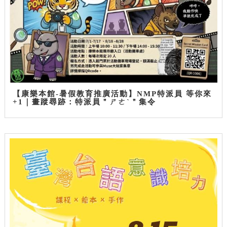
【康樂本館-暑假教育推廣活動】NMP特派員 等你來
+1｜畫蹤尋跡：特派員＂ㄕㄜˋ＂集令