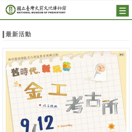
跳到主要內容
網站導覽
Togg
navig
網
站
最新活動
主
題