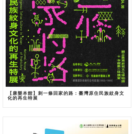
【康樂本館】刺一條回家的路：臺灣原住民族紋身文
化的再生特展