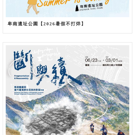
卑南遺址公園【2026暑假不打烊】