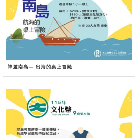
神遊南島— 出海的桌上冒險