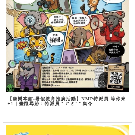
【康樂本館-暑假教育推廣活動】NMP特派員 等你來
+1｜畫蹤尋跡：特派員＂ㄕㄜˋ＂集令