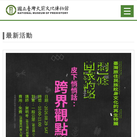
跳到主要內容
網站導覽
Togg
navig
網
站
最新活動
主
題