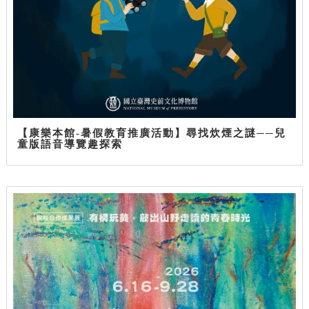
【康樂本館-暑假教育推廣活動】尋找炊煙之謎──兒
童版語音導覽趣探索