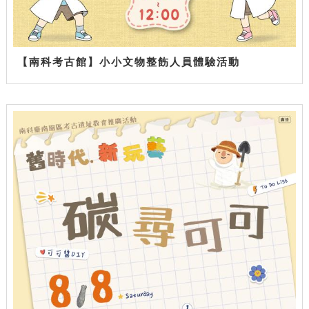
【南科考古館】小小文物整飭人員體驗活動