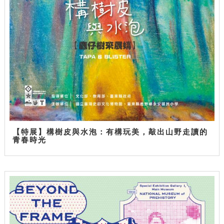
【特展】構樹皮與水泡：有構玩美，敲出山野走讀的
青春時光