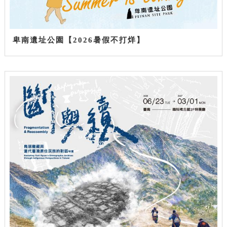
卑南遺址公園【2026暑假不打烊】