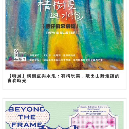
【特展】構樹皮與水泡：有構玩美，敲出山野走讀的
青春時光