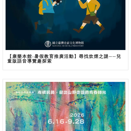
【康樂本館-暑假教育推廣活動】尋找炊煙之謎──兒
童版語音導覽趣探索