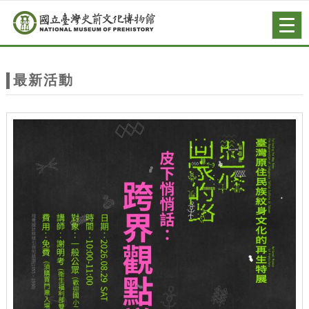
跳到主要內容
網站導覽
Togg
navig
網
站
最新活動
主
題