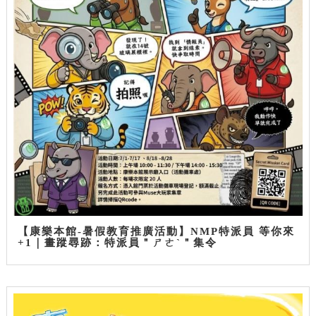
【康樂本館-暑假教育推廣活動】NMP特派員 等你來
+1｜畫蹤尋跡：特派員＂ㄕㄜˋ＂集令