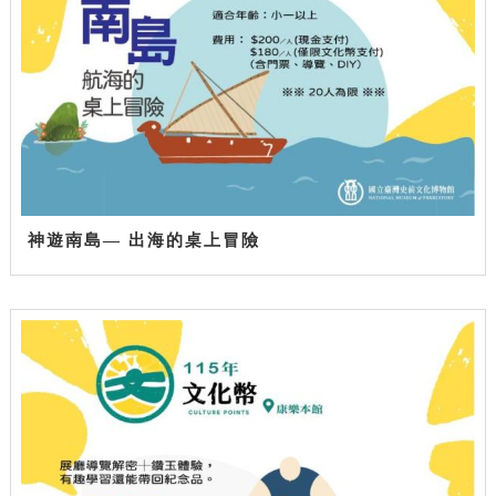
神遊南島— 出海的桌上冒險