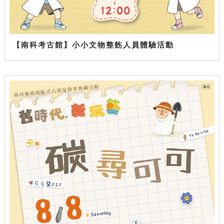
【南科考古館】小小文物整飭人員體驗活動