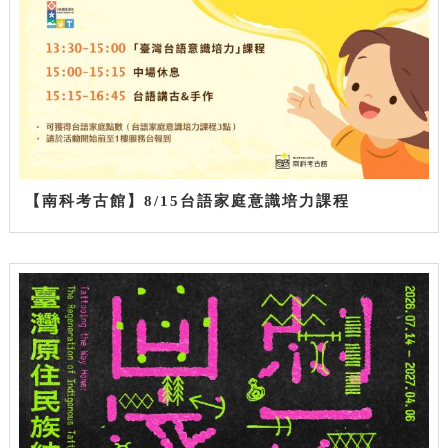
【南科考古館】8/15台語家庭意識培力課程