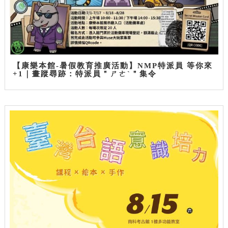
【康樂本館-暑假教育推廣活動】NMP特派員 等你來
+1｜畫蹤尋跡：特派員＂ㄕㄜˋ＂集令