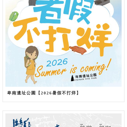
卑南遺址公園【2026暑假不打烊】