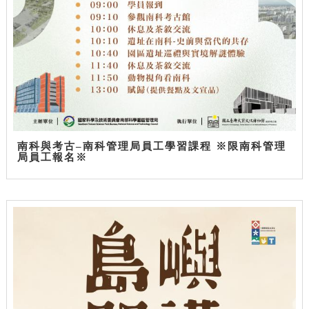
南科與考古–南科管理局員工學習課程 ※限南科管理
局員工報名※