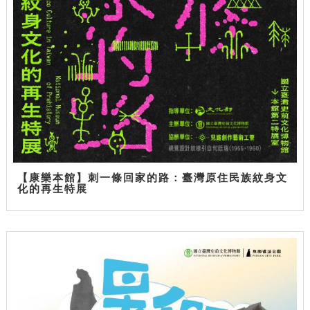
【康樂本館】刺一條回家的路：臺灣原住民族紋身文
化的再生特展