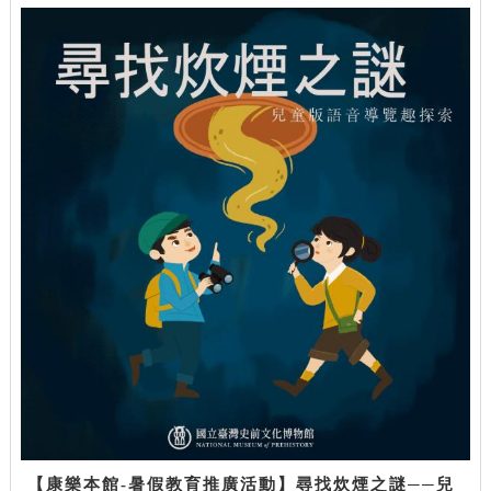
【康樂本館-暑假教育推廣活動】尋找炊煙之謎──兒