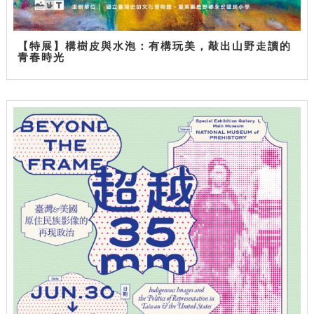
【特展】構樹皮與水泡：有構玩美，敲出山野走讀的
青春時光