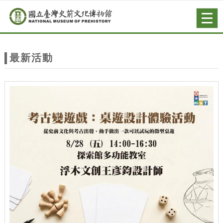
跳到主要內容
網站導覽
Togg
navig
網
站
最新活動
主
題