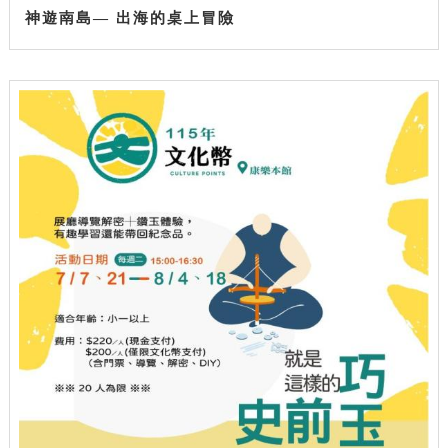
神遊南島— 出海的桌上冒險