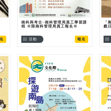
南科與考古–南科管理局員工學習課
「
程 ※限南科管理局員工報名※
戲
名
活動
報名