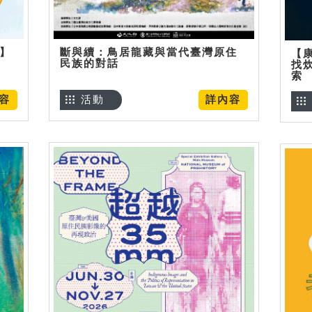
烊】
斷與續：鳥居龍藏與當代臺灣原住
【
民族的對話
找
索
容
活動
詳內容