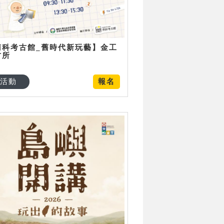
南科考古館_舊時代新玩藝】金工
古所
活動
報名