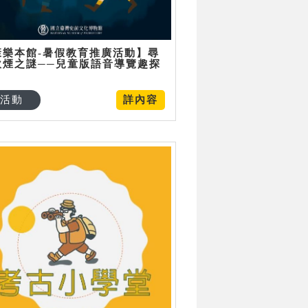
康樂本館-暑假教育推廣活動】尋
炊煙之謎──兒童版語音導覽趣探
活動
詳內容