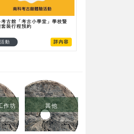
科考古館「考古小學堂」學校暨
體套裝行程預約
活動
詳內容
/工作坊
其他