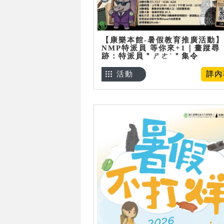
【康樂本館-暑假教育推廣活動】
NMP特派員 等你來+1｜畫蹤尋
跡：特派員＂ㄕㄜˋ＂集令
活動
詳內