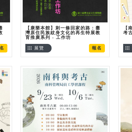
臺
【康樂本館】刺一條回家的路：臺
【
教
灣原住民族紋身文化的再生特展教
考
育推廣系列 - 工作坊
名
展覽
報名