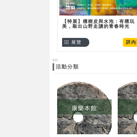
【特展】構樹皮與水泡：有構玩
美，敲出山野走讀的青春時光
展覽
詳內
:::
活動分類
康樂本館