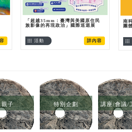
「超越35mm：臺灣與美國原住民
南
族影像的再現政治」國際巡迴展
團
容
活動
詳內容
親子
特別企劃
講座/會議