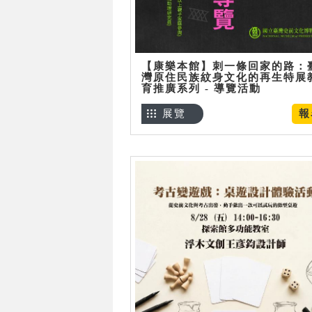
【康樂本館】刺一條回家的路：
灣原住民族紋身文化的再生特展
育推廣系列 - 導覽活動
展覽
報