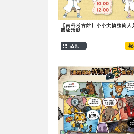
【南科考古館】小小文物整飭人
體驗活動
活動
報