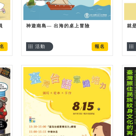
員
神遊南島— 出海的桌上冒險
就
名
活動
報名