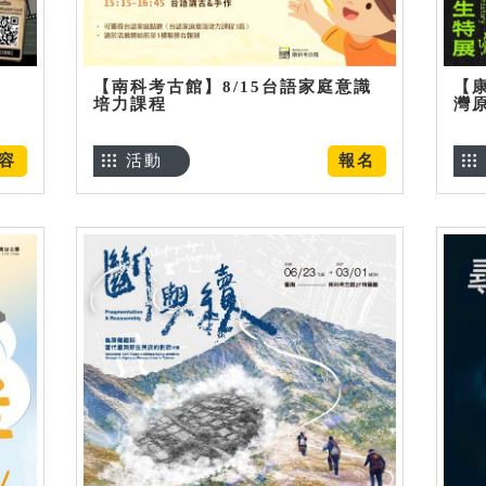
【南科考古館】8/15台語家庭意識
【
培力課程
灣
容
活動
報名