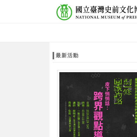
跳到主要內容
網站導覽
網
站
最新活動
主
題