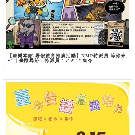
【康樂本館-暑假教育推廣活動】NMP特派員 等你來
+1｜畫蹤尋跡：特派員＂ㄕㄜˋ＂集令