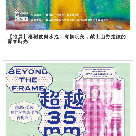
【特展】構樹皮與水泡：有構玩美，敲出山野走讀的
青春時光