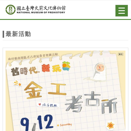
跳到主要內容
網站導覽
Togg
navig
網
站
最新活動
主
題