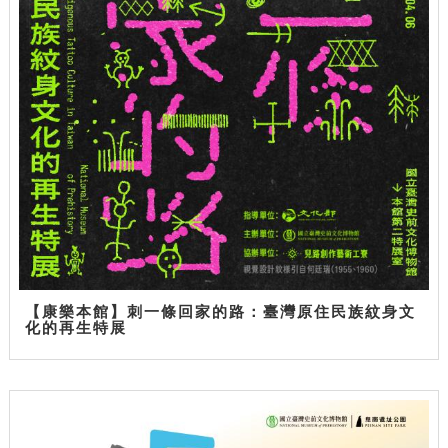
【康樂本館】刺一條回家的路：臺灣原住民族紋身文
化的再生特展