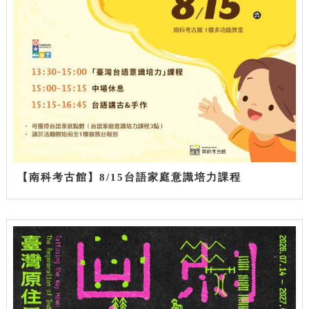
【南科考古館】8/15台語家庭意識培力課程