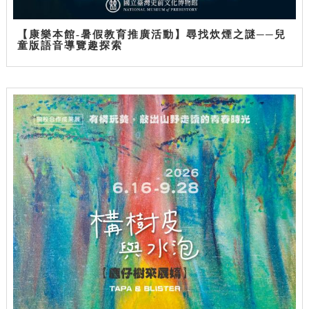
【康樂本館-暑假教育推廣活動】尋找炊煙之謎──兒
童版語音導覽趣探索