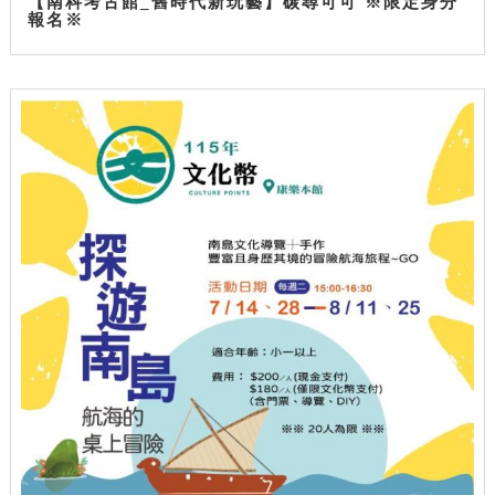
【南科考古館_舊時代新玩藝】碳尋可可 ※限定身分
報名※