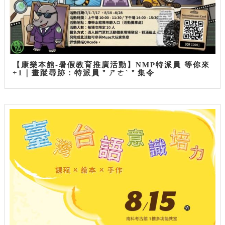
【康樂本館-暑假教育推廣活動】NMP特派員 等你來
+1｜畫蹤尋跡：特派員＂ㄕㄜˋ＂集令