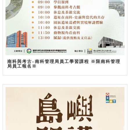
南科與考古–南科管理局員工學習課程 ※限南科管理
局員工報名※