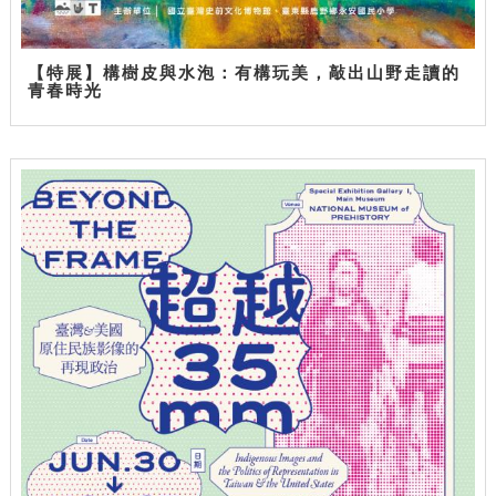
【特展】構樹皮與水泡：有構玩美，敲出山野走讀的
青春時光