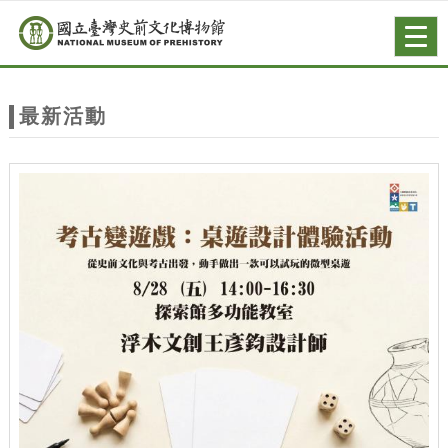
跳到主要內容
網站導覽
Togg
navig
網
站
最新活動
主
題