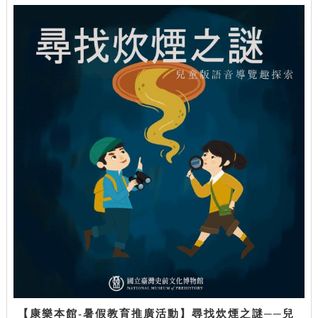
【康樂本館-暑假教育推廣活動】尋找炊煙之謎──兒