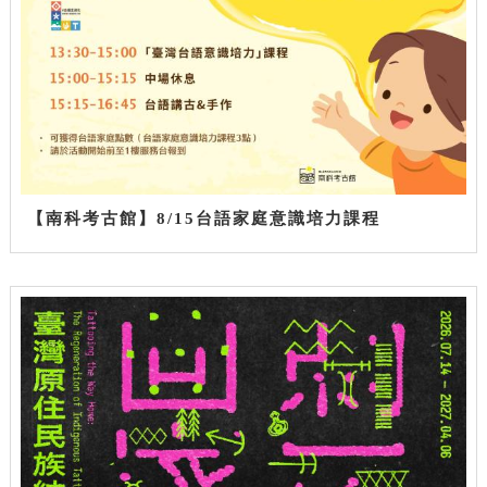
【南科考古館】8/15台語家庭意識培力課程