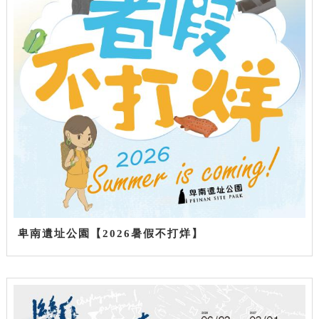
卑南遺址公園【2026暑假不打烊】