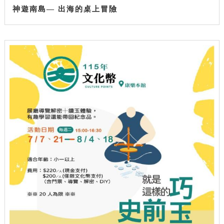
神遊南島— 出海的桌上冒險