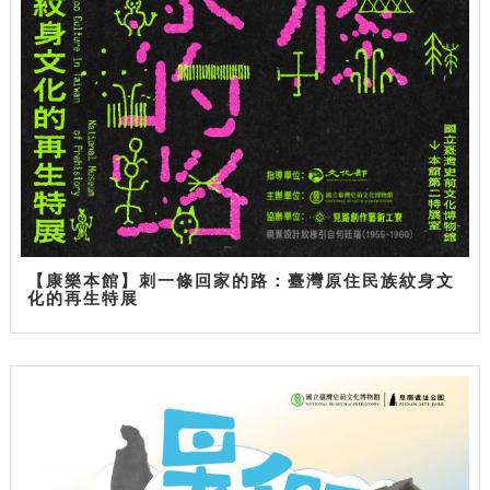
【康樂本館】刺一條回家的路：臺灣原住民族紋身文
化的再生特展