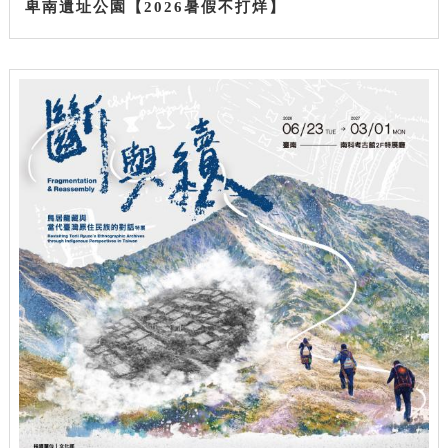
卑南遺址公園【2026暑假不打烊】