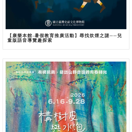
【康樂本館-暑假教育推廣活動】尋找炊煙之謎──兒
童版語音導覽趣探索