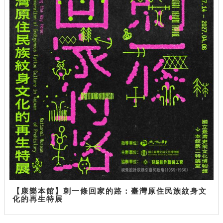
【康樂本館】刺一條回家的路：臺灣原住民族紋身文
化的再生特展