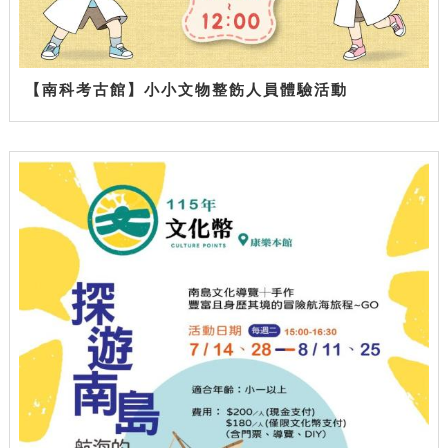
【南科考古館】小小文物整飭人員體驗活動