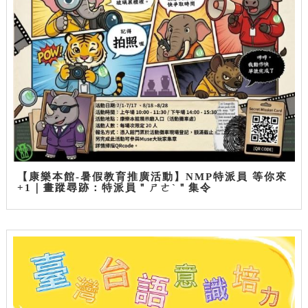
【康樂本館-暑假教育推廣活動】NMP特派員 等你來
+1｜畫蹤尋跡：特派員＂ㄕㄜˋ＂集令