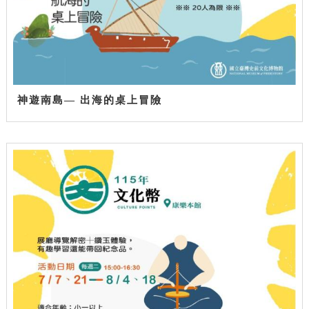
神遊南島— 出海的桌上冒險