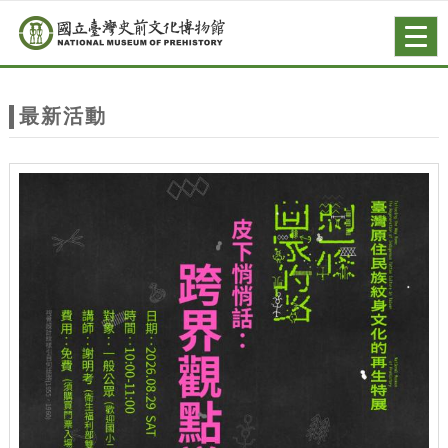
跳到主要內容
網站導覽
Togg
navig
網
站
最新活動
主
題