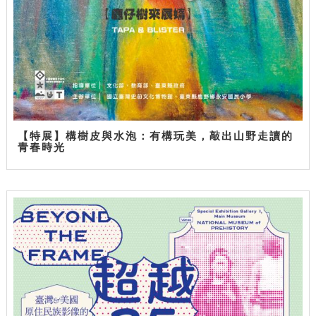
【特展】構樹皮與水泡：有構玩美，敲出山野走讀的
青春時光