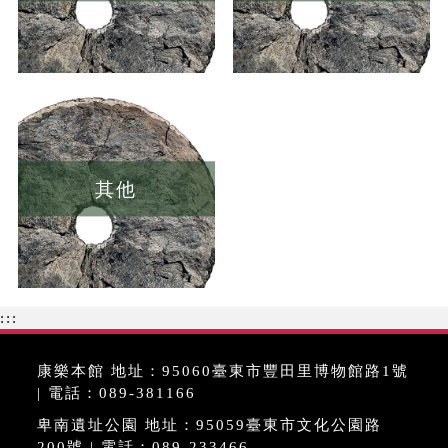
其他
:::
康樂本館 地址：95060臺東市豐田里博物館路1號
| 電話：089-381166
卑南遺址公園 地址：95059臺東市文化公園路
200號 | 電話：089-233466