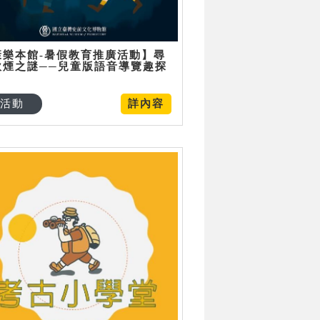
康樂本館-暑假教育推廣活動】尋
炊煙之謎──兒童版語音導覽趣探
活動
詳內容