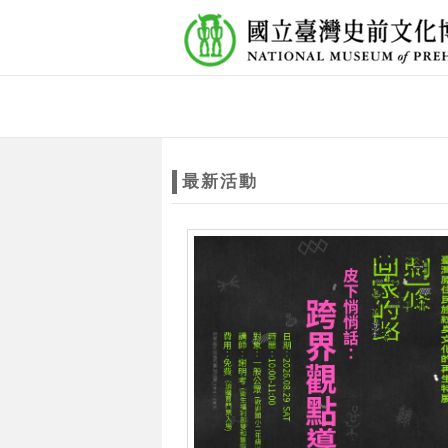
跳到主要內容
網站導覽
網
站
最新活動
主
題