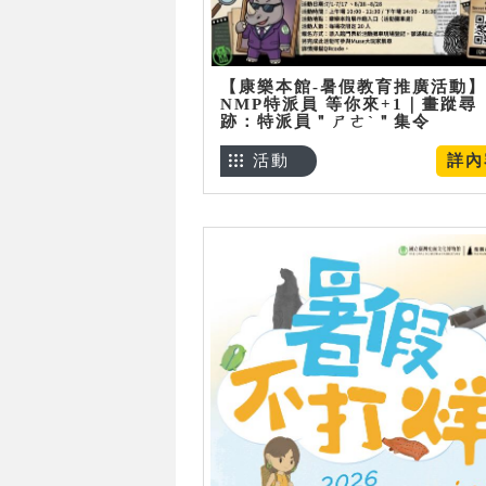
【康樂本館-暑假教育推廣活動】
NMP特派員 等你來+1｜畫蹤尋
跡：特派員＂ㄕㄜˋ＂集令
活動
詳內