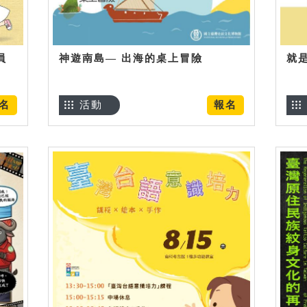
員
神遊南島— 出海的桌上冒險
就
名
活動
報名