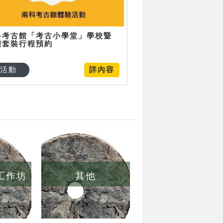
科考古館「考古小學堂」學校暨
體套裝行程預約
活動
詳內容
/工作坊
其他