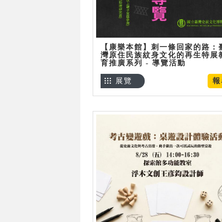
【康樂本館】刺一條回家的路：
灣原住民族紋身文化的再生特展
育推廣系列 - 導覽活動
展覽
報