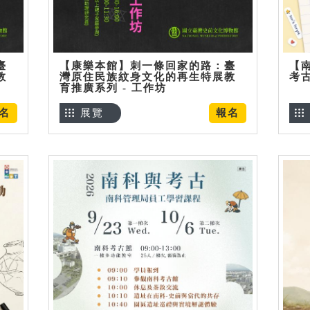
臺
【康樂本館】刺一條回家的路：臺
【
教
灣原住民族紋身文化的再生特展教
考
育推廣系列 - 工作坊
名
展覽
報名