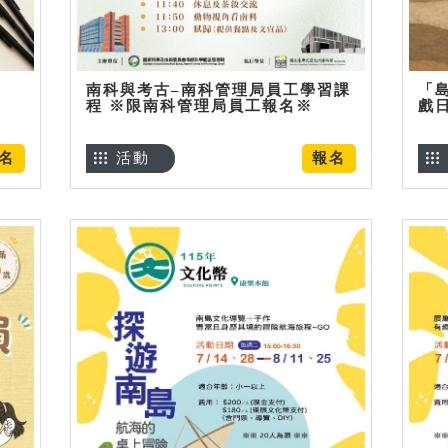
南科與考古–南科管理局員工學習課
「
程 ※限南科管理局員工報名※
戲
名
活動
報名