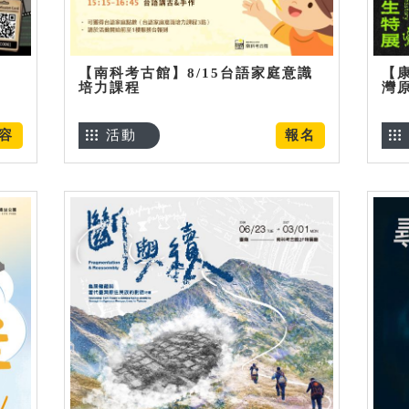
【南科考古館】8/15台語家庭意識
【
培力課程
灣
容
活動
報名