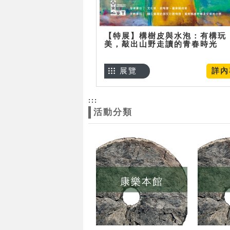
【特展】構樹皮與水泡：有構玩
美，敲出山野走讀的青春時光
展覽
詳內
:::
活動分類
康樂本館