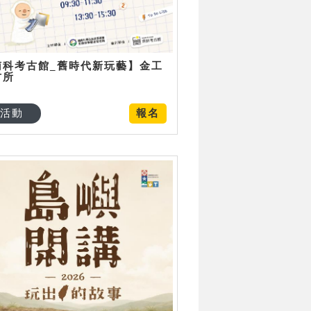
南科考古館_舊時代新玩藝】金工
古所
活動
報名