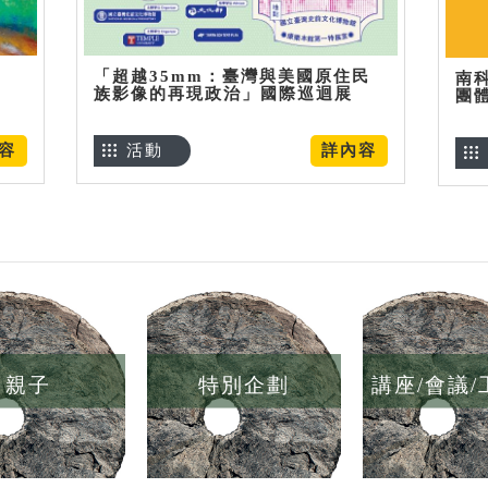
「超越35mm：臺灣與美國原住民
南
族影像的再現政治」國際巡迴展
團
容
活動
詳內容
親子
特別企劃
講座/會議