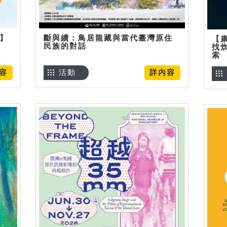
烊】
斷與續：鳥居龍藏與當代臺灣原住
【
民族的對話
找
索
容
活動
詳內容