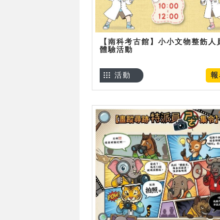
【南科考古館】小小文物整飭人
體驗活動
活動
報