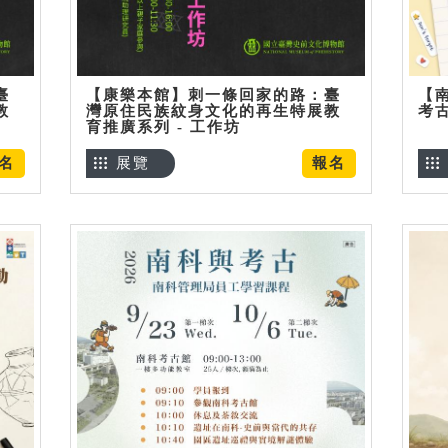
臺
【康樂本館】刺一條回家的路：臺
【
教
灣原住民族紋身文化的再生特展教
考
育推廣系列 - 工作坊
名
展覽
報名