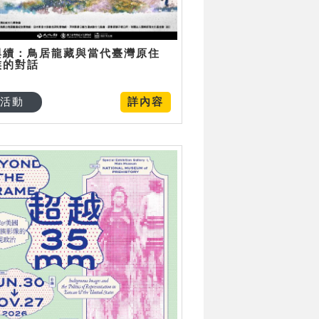
與續：鳥居龍藏與當代臺灣原住
族的對話
活動
詳內容