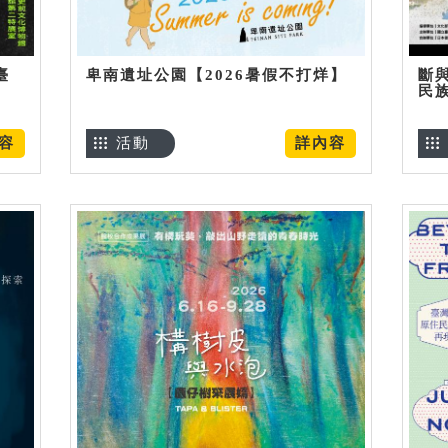
臺
卑南遺址公園【2026暑假不打烊】
斷
民
容
活動
詳內容