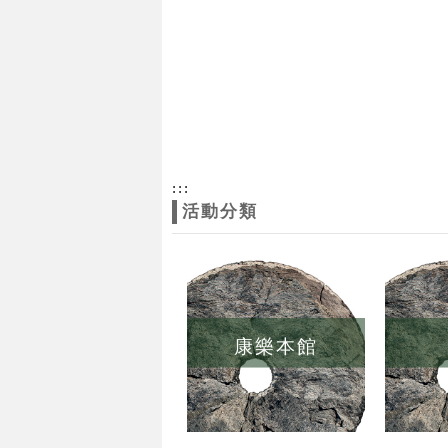
:::
活動分類
康樂本館