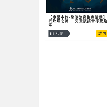
【康樂本館-暑假教育推廣活動
找炊煙之謎──兒童版語音導覽
索
活動
詳內