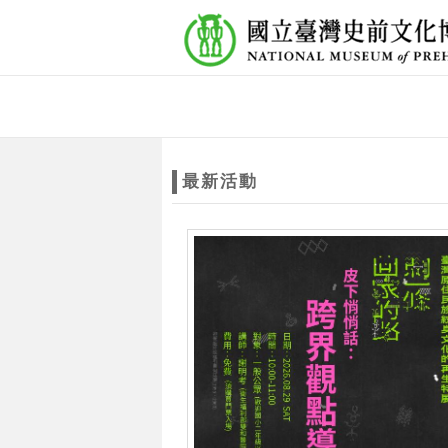
跳到主要內容
網站導覽
網
站
最新活動
主
題