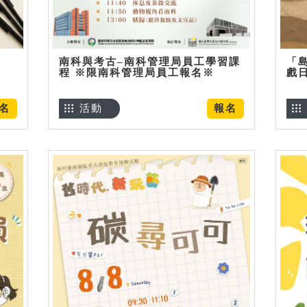
南科與考古–南科管理局員工學習課
「
程 ※限南科管理局員工報名※
戲
名
活動
報名