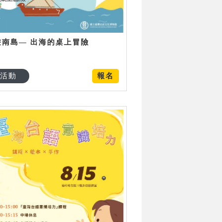
遊南島— 出海的桌上冒險
活動
報名