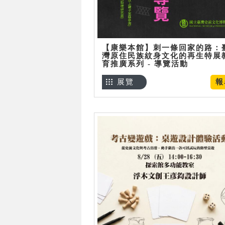
【康樂本館】刺一條回家的路：
灣原住民族紋身文化的再生特展
育推廣系列 - 導覽活動
展覽
報