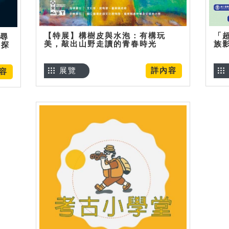
【特展】構樹皮與水泡：有構玩
「
】尋
美，敲出山野走讀的青春時光
族
趣探
展覽
詳內容
容