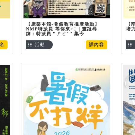
【康樂本館-暑假教育推廣活動】
【
NMP特派員 等你來+1｜畫蹤尋
培
跡：特派員＂ㄕㄜˋ＂集令
名
活動
詳內容