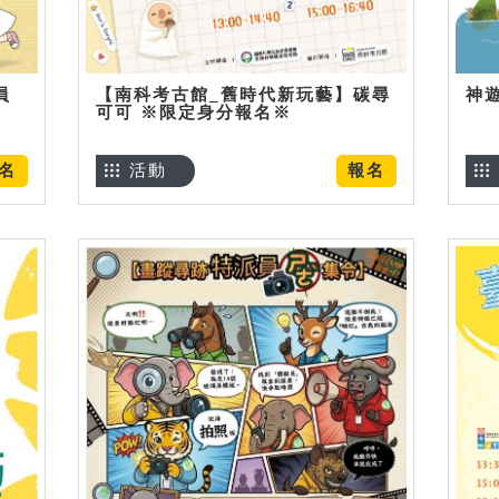
員
【南科考古館_舊時代新玩藝】碳尋
神
可可 ※限定身分報名※
名
活動
報名