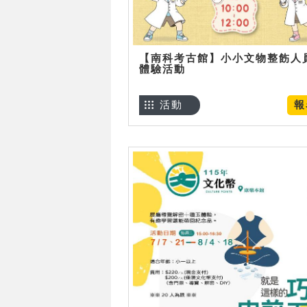
【南科考古館】小小文物整飭人
體驗活動
活動
報