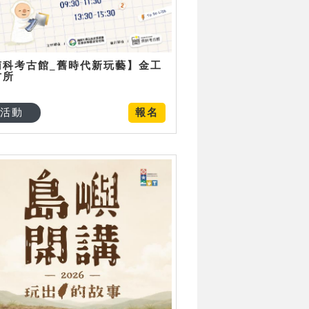
南科考古館_舊時代新玩藝】金工
古所
活動
報名