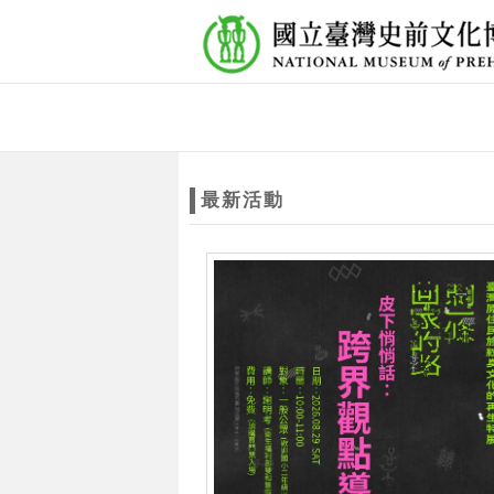
跳到主要內容
網站導覽
網
站
最新活動
主
題