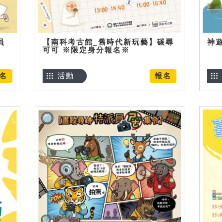
員
【南科考古館_舊時代新玩藝】碳尋
神
可可 ※限定身分報名※
名
活動
報名