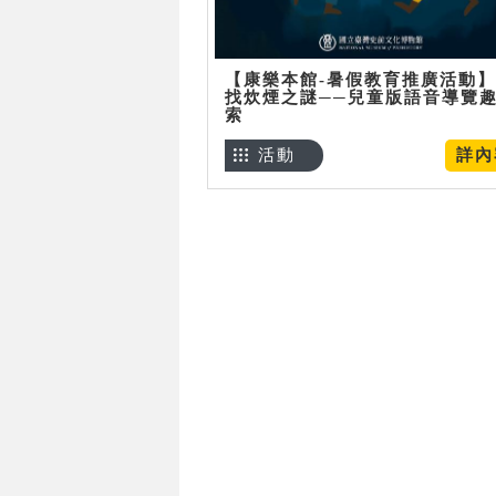
【康樂本館-暑假教育推廣活動
找炊煙之謎──兒童版語音導覽
索
活動
詳內