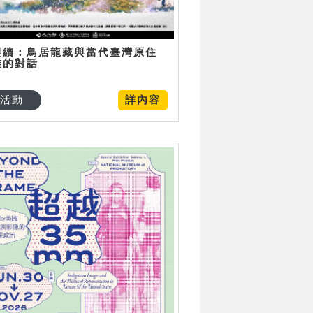
與續：鳥居龍藏與當代臺灣原住
族的對話
活動
詳內容