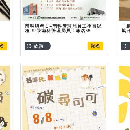
南科與考古–南科管理局員工學習課
「
程 ※限南科管理局員工報名※
戲
名
活動
報名