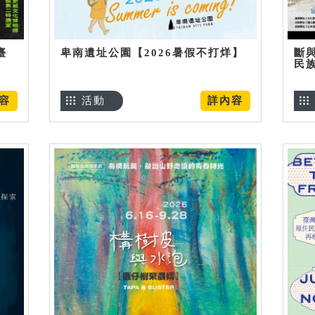
臺
卑南遺址公園【2026暑假不打烊】
斷
民
容
活動
詳內容