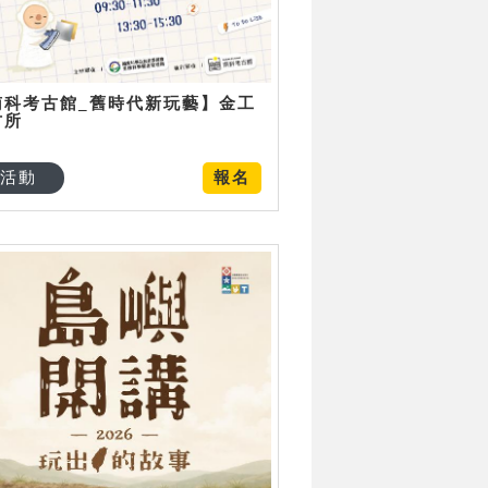
南科考古館_舊時代新玩藝】金工
古所
活動
報名