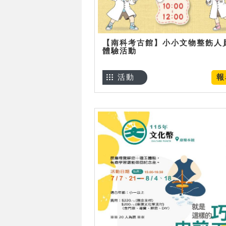
【南科考古館】小小文物整飭人
體驗活動
活動
報