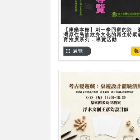
【康樂本館】刺一條回家的路：
灣原住民族紋身文化的再生特展
育推廣系列 - 導覽活動
展覽
報