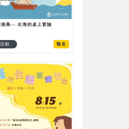
遊南島— 出海的桌上冒險
活動
報名