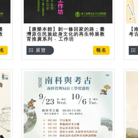
臺
【康樂本館】刺一條回家的路：臺
【
教
灣原住民族紋身文化的再生特展教
考
育推廣系列 - 工作坊
名
展覽
報名