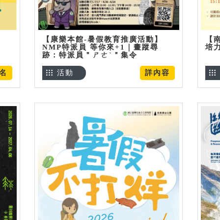
【康樂本館-暑假教育推廣活動】
【
NMP特派員 等你來+1｜畫蹤尋
培
跡：特派員＂ㄕㄜˋ＂集令
名
活動
詳內容