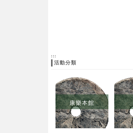
:::
活動分類
康樂本館