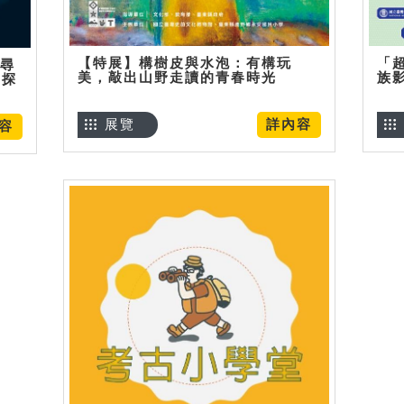
【特展】構樹皮與水泡：有構玩
「
】尋
美，敲出山野走讀的青春時光
族
趣探
展覽
詳內容
容