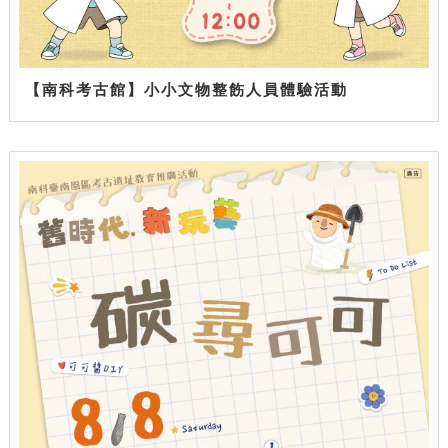
【南科考古館】小小文物整飭人員體驗活動