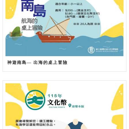
神遊南島— 出海的桌上冒險