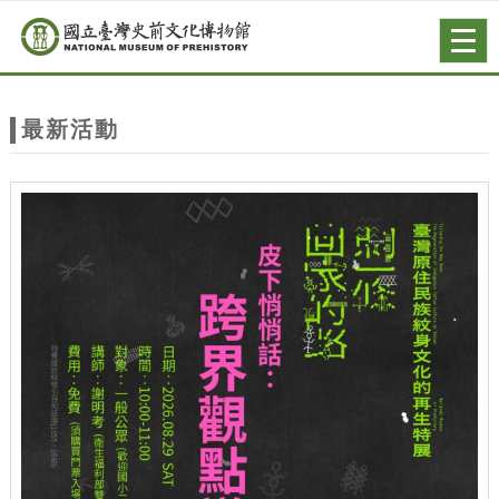
跳到主要內容
網站導覽
Togg
navig
網
站
最新活動
主
題