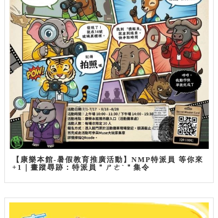
【康樂本館-暑假教育推廣活動】NMP特派員 等你來
+1｜畫蹤尋跡：特派員＂ㄕㄜˋ＂集令