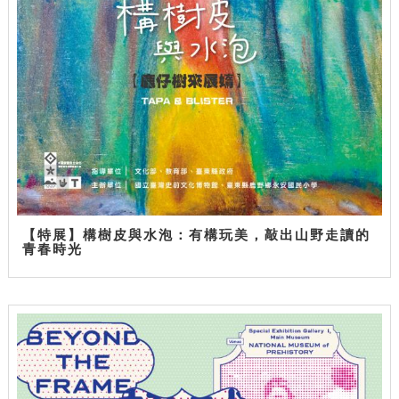
【特展】構樹皮與水泡：有構玩美，敲出山野走讀的
青春時光