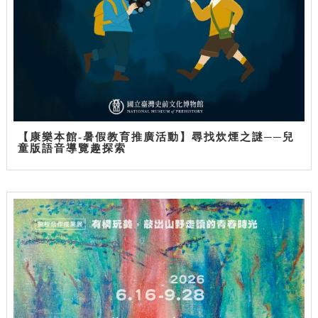
【康樂本館-暑假教育推廣活動】尋找炊煙之謎──兒
童版語音導覽趣探索