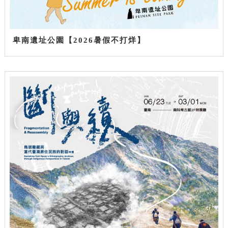
卑南遺址公園【2026暑假不打烊】