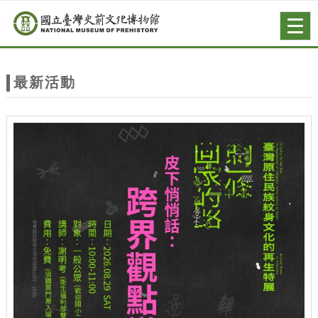
跳到主要內容
網站導覽
Togg
navig
網
站
最新活動
主
題