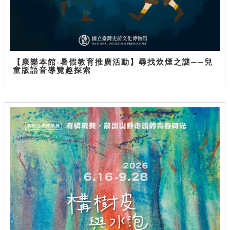
【康樂本館-暑假教育推廣活動】尋找炊煙之謎──兒
童版語音導覽趣探索