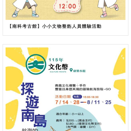
【南科考古館】小小文物整飭人員體驗活動