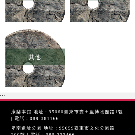
其他
:::
康樂本館 地址：95060臺東市豐田里博物館路1號
| 電話：089-381166
卑南遺址公園 地址：95059臺東市文化公園路
200號 | 電話：089-233466