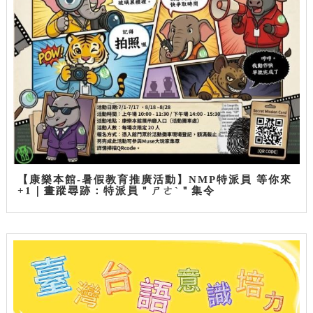
【康樂本館-暑假教育推廣活動】NMP特派員 等你來
+1｜畫蹤尋跡：特派員＂ㄕㄜˋ＂集令