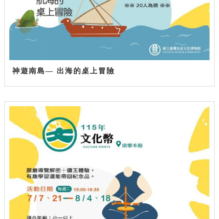
神遊南島— 出海的桌上冒險