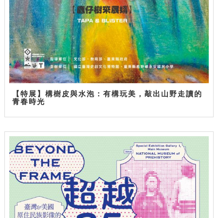
【特展】構樹皮與水泡：有構玩美，敲出山野走讀的
青春時光