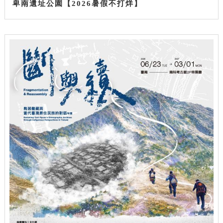
卑南遺址公園【2026暑假不打烊】