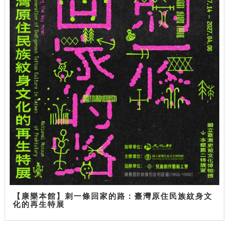
【康樂本館】刺一條回家的路：臺灣原住民族紋身文
化的再生特展