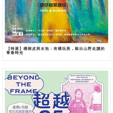
【特展】構樹皮與水泡：有構玩美，敲出山野走讀的
青春時光