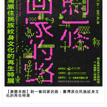
【康樂本館】刺一條回家的路：臺灣原住民族紋身文
化的再生特展