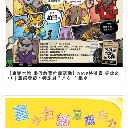
【康樂本館-暑假教育推廣活動】NMP特派員 等你來
+1｜畫蹤尋跡：特派員＂ㄕㄜˋ＂集令