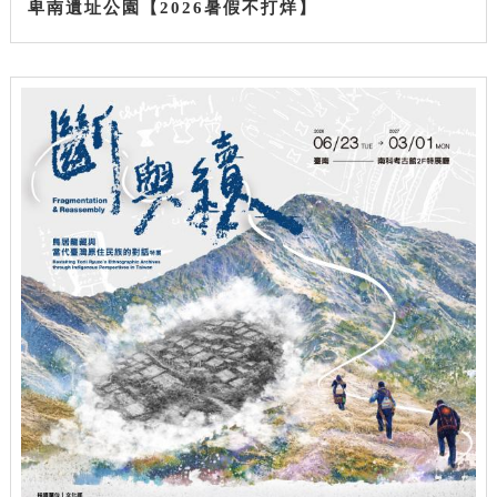
卑南遺址公園【2026暑假不打烊】