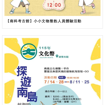
【南科考古館】小小文物整飭人員體驗活動