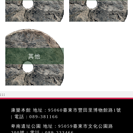
其他
:::
康樂本館 地址：95060臺東市豐田里博物館路1號
| 電話：089-381166
卑南遺址公園 地址：95059臺東市文化公園路
200號 | 電話：089-233466