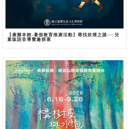
【康樂本館-暑假教育推廣活動】尋找炊煙之謎──兒
童版語音導覽趣探索