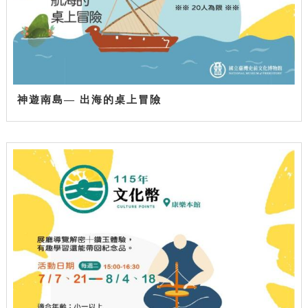
神遊南島— 出海的桌上冒險