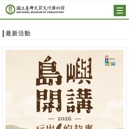
跳到主要內容
網站導覽
Togg
navig
網
站
最新活動
主
題