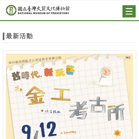
跳到主要內容
網站導覽
Togg
navig
網
站
最新活動
主
題