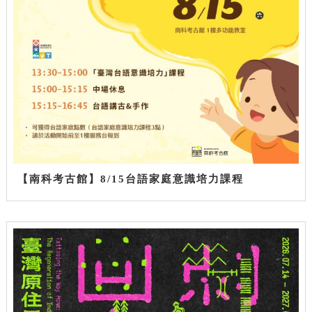
【南科考古館】8/15台語家庭意識培力課程