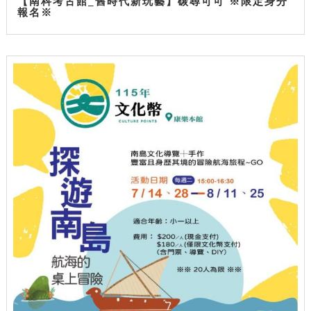
【南科考古館_舊時代新玩藝】碳尋可可 ※限定身分
報名※