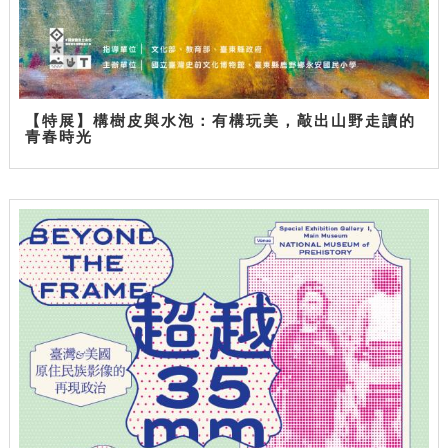
【特展】構樹皮與水泡：有構玩美，敲出山野走讀的
青春時光