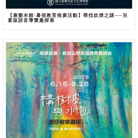
【康樂本館-暑假教育推廣活動】尋找炊煙之謎──兒
童版語音導覽趣探索