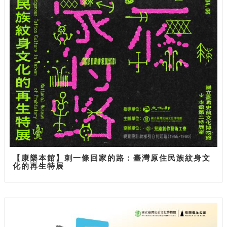
【康樂本館】刺一條回家的路：臺灣原住民族紋身文
化的再生特展