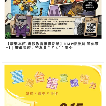
【康樂本館-暑假教育推廣活動】NMP特派員 等你來
+1｜畫蹤尋跡：特派員＂ㄕㄜˋ＂集令