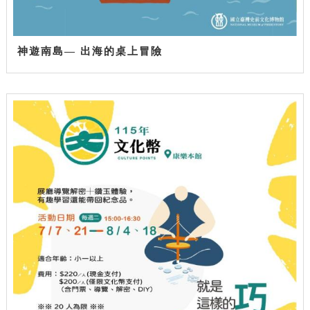
神遊南島— 出海的桌上冒險